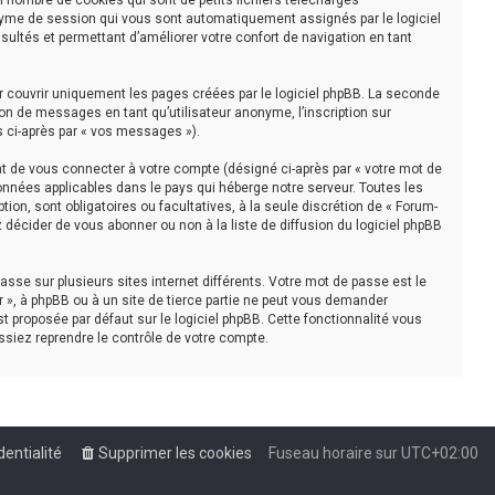
n nombre de cookies qui sont de petits fichiers téléchargés
nonyme de session qui vous sont automatiquement assignés par le logiciel
sultés et permettant d’améliorer votre confort de navigation en tant
r couvrir uniquement les pages créées par le logiciel phpBB. La seconde
on de messages en tant qu’utilisateur anonyme, l’inscription sur
s ci-après par « vos messages »).
t de vous connecter à votre compte (désigné ci-après par « votre mot de
onnées applicables dans le pays qui héberge notre serveur. Toutes les
tion, sont obligatoires ou facultatives, à la seule discrétion de « Forum-
décider de vous abonner ou non à la liste de diffusion du logiciel phpBB
asse sur plusieurs sites internet différents. Votre mot de passe est le
 », à phpBB ou à un site de tierce partie ne peut vous demander
t proposée par défaut sur le logiciel phpBB. Cette fonctionnalité vous
ssiez reprendre le contrôle de votre compte.
dentialité
Supprimer les cookies
Fuseau horaire sur
UTC+02:00