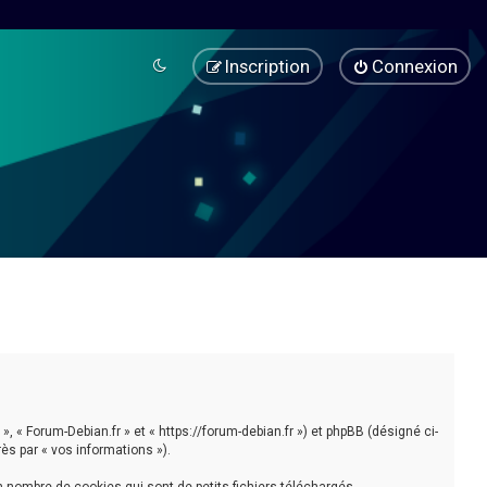
Inscription
Connexion
», « Forum-Debian.fr » et « https://forum-debian.fr ») et phpBB (désigné ci-
rès par « vos informations »).