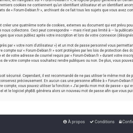
ment, en naviguant sur « Forum-Debian.fr », le logiciel phpBB génèrera un certai
premiers cookies ne contiennent qu’un identifiant utilisateur et un identifiant a
ets de « Forum-Debian.fr », archivant de ce fait tous les sujets que vous avez con
nt créer une quatrième sorte de cookies, externes au document qui est prévu pou
nous collectons. Ceci peut correspondre — mais n’est pas limité à — la publicati
ages que vous publiez après votre inscription et lors de votre connexion (désigné
rès par « votre nom d’utilisateur ») et un mot de passe personnel vous permettan
re compte sur « Forum-Debian.fr » sont protégées par les lois de protection des d
et de votre adresse de courriel requis par « Forum-Debian.fr » durant votre inscrip
ns de votre compte vous souhaitez rendre publiques ou non. De plus, vous pouvez 
l soit sécurisé. Cependant, il est recommandé de ne pas utiliser le même mot de p
 conservez précieusement. En aucun cas une personne affiliée à « Forum-Debian.fr
e compte, vous pouvez utiliser la fonction « J’ai perdu mon mot de passe » qui es
iel et le logiciel phpBB générera alors un nouveau mot de passe afin que vous pui
À propos
Conditions
Confi