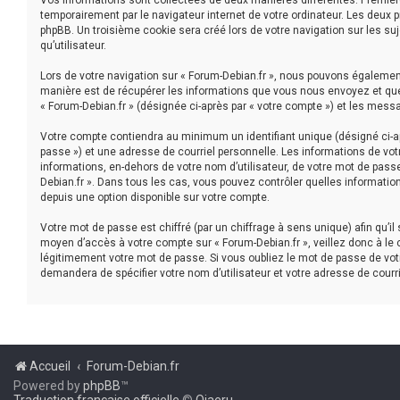
Vos informations sont collectées de deux manières différentes. Première
temporairement par le navigateur internet de votre ordinateur. Les deux 
phpBB. Un troisième cookie sera créé lors de votre navigation sur les suj
qu’utilisateur.
Lors de votre navigation sur « Forum-Debian.fr », nous pouvons égaleme
manière est de récupérer les informations que vous nous envoyez et que 
« Forum-Debian.fr » (désignée ci-après par « votre compte ») et les mess
Votre compte contiendra au minimum un identifiant unique (désigné ci-ap
passe ») et une adresse de courriel personnelle. Les informations de vot
informations, en-dehors de votre nom d’utilisateur, de votre mot de passe 
Debian.fr ». Dans tous les cas, vous pouvez contrôler quelles informatio
depuis une option disponible sur votre compte.
Votre mot de passe est chiffré (par un chiffrage à sens unique) afin qu’i
moyen d’accès à votre compte sur « Forum-Debian.fr », veillez donc à le
légitimement votre mot de passe. Si vous oubliez le mot de passe de votr
demandera de spécifier votre nom d’utilisateur et votre adresse de courr
Accueil
Forum-Debian.fr
Powered by
phpBB
™