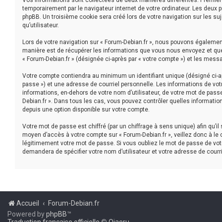
Vos informations sont collectées de deux manières différentes. Première
temporairement par le navigateur internet de votre ordinateur. Les deux 
phpBB. Un troisième cookie sera créé lors de votre navigation sur les suj
qu’utilisateur.
Lors de votre navigation sur « Forum-Debian.fr », nous pouvons égaleme
manière est de récupérer les informations que vous nous envoyez et que 
« Forum-Debian.fr » (désignée ci-après par « votre compte ») et les mess
Votre compte contiendra au minimum un identifiant unique (désigné ci-ap
passe ») et une adresse de courriel personnelle. Les informations de vot
informations, en-dehors de votre nom d’utilisateur, de votre mot de passe 
Debian.fr ». Dans tous les cas, vous pouvez contrôler quelles informatio
depuis une option disponible sur votre compte.
Votre mot de passe est chiffré (par un chiffrage à sens unique) afin qu’i
moyen d’accès à votre compte sur « Forum-Debian.fr », veillez donc à le
légitimement votre mot de passe. Si vous oubliez le mot de passe de votr
demandera de spécifier votre nom d’utilisateur et votre adresse de courr
Accueil
Forum-Debian.fr
Powered by
phpBB
™