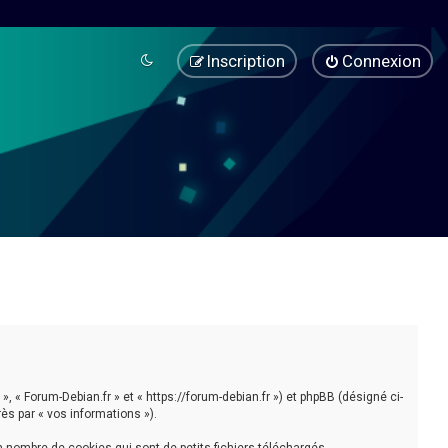
Inscription
Connexion
», « Forum-Debian.fr » et « https://forum-debian.fr ») et phpBB (désigné ci-
rès par « vos informations »).