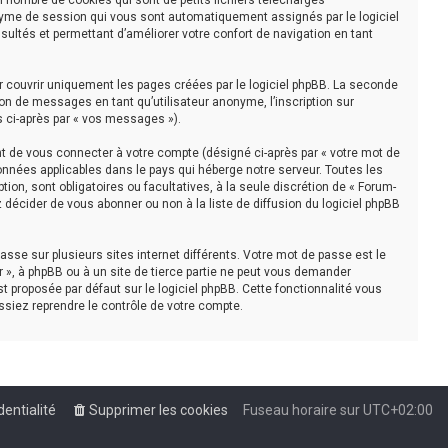
n nombre de cookies qui sont de petits fichiers téléchargés
nonyme de session qui vous sont automatiquement assignés par le logiciel
sultés et permettant d’améliorer votre confort de navigation en tant
r couvrir uniquement les pages créées par le logiciel phpBB. La seconde
on de messages en tant qu’utilisateur anonyme, l’inscription sur
s ci-après par « vos messages »).
t de vous connecter à votre compte (désigné ci-après par « votre mot de
onnées applicables dans le pays qui héberge notre serveur. Toutes les
tion, sont obligatoires ou facultatives, à la seule discrétion de « Forum-
décider de vous abonner ou non à la liste de diffusion du logiciel phpBB
asse sur plusieurs sites internet différents. Votre mot de passe est le
 », à phpBB ou à un site de tierce partie ne peut vous demander
t proposée par défaut sur le logiciel phpBB. Cette fonctionnalité vous
ssiez reprendre le contrôle de votre compte.
dentialité
Supprimer les cookies
Fuseau horaire sur
UTC+02:00