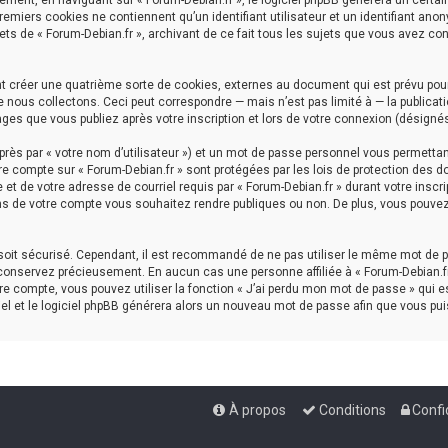
ment, en naviguant sur « Forum-Debian.fr », le logiciel phpBB génèrera un certai
premiers cookies ne contiennent qu’un identifiant utilisateur et un identifiant a
ets de « Forum-Debian.fr », archivant de ce fait tous les sujets que vous avez con
nt créer une quatrième sorte de cookies, externes au document qui est prévu pou
nous collectons. Ceci peut correspondre — mais n’est pas limité à — la publicati
ages que vous publiez après votre inscription et lors de votre connexion (désigné
rès par « votre nom d’utilisateur ») et un mot de passe personnel vous permettan
re compte sur « Forum-Debian.fr » sont protégées par les lois de protection des d
et de votre adresse de courriel requis par « Forum-Debian.fr » durant votre inscrip
ns de votre compte vous souhaitez rendre publiques ou non. De plus, vous pouvez 
l soit sécurisé. Cependant, il est recommandé de ne pas utiliser le même mot de p
 conservez précieusement. En aucun cas une personne affiliée à « Forum-Debian.fr
e compte, vous pouvez utiliser la fonction « J’ai perdu mon mot de passe » qui es
iel et le logiciel phpBB générera alors un nouveau mot de passe afin que vous pui
À propos
Conditions
Confi