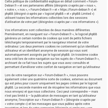
Cette politique de confidentialité explique en détail comment « Forum-
Debian.fr » et ses partenaires affiliés (désignés ci-après par « nous »,
« notre », « nos », « Forum-Debian.fr » et « https://forum-debian.fr ») et
phpBB (désigné ci-après par « logiciel phpBB » et « phpBB Limited »)
utilisent toutes les informations collectées lors des sessions
d’utilisation de votre part (désignées ci-après par « vos informations »).
Vos informations sont collectées de deux manières différentes.
Premièrement, en naviguant sur « Forum-Debian.fr », le logiciel phpBB
génèrera un certain nombre de cookies qui sont de petits fichiers
téléchargés temporairement par le navigateur internet de votre
ordinateur. Les deux premiers cookies ne contiennent qu’un identifiant
utilisateur et un identifiant anonyme de session qui vous sont
automatiquement assignés par le logiciel phpBB. Un troisième cookie
sera créé lors de votre navigation sur les sujets de « Forum-Debian.fr »,
archivant de ce fait tous les sujets que vous avez consultés et
permettant d’améliorer votre confort de navigation en tant qu’utilisateur.
Lors de votre navigation sur « Forum-Debian.fr », nous pouvons
également créer une quatrième sorte de cookies, externes au document
qui est prévu pour couvrir uniquement les pages créées par le logiciel
phpBB. La seconde manière est de récupérer les informations que vous
nous envoyez et que nous collectons. Ceci peut correspondre — mais
n’est pas limité à — la publication de messages en tant qu’utilisateur
anonyme, l’inscription sur « Forum-Debian.fr » (désignée ci-après par
« votre compte ») et les messages que vous publiez après votre
inscription et lors de votre connexion (désignés ci-après par « vos