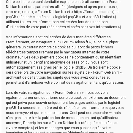
Cette politique de confidentialité explique en détail comment « Forum-
Debian.fr » et ses partenaires affiliés (désignés ci-après par « nous »,
« notre », « nos », « Forum-Debian.fr » et « https://forum-debian.fr ») et
phpBB (désigné ci-après par « logiciel phpBB » et « phpBB Limited »)
utilisent toutes les informations collectées lors des sessions
d’utilisation de votre part (désignées ci-après par « vos informations »).
Vos informations sont collectées de deux manières différentes.
Premièrement, en naviguant sur « Forum-Debian.fr », le logiciel phpBB
génèrera un certain nombre de cookies qui sont de petits fichiers
téléchargés temporairement par le navigateur internet de votre
ordinateur. Les deux premiers cookies ne contiennent qu’un identifiant
utilisateur et un identifiant anonyme de session qui vous sont
automatiquement assignés par le logiciel phpBB. Un troisième cookie
sera créé lors de votre navigation sur les sujets de « Forum-Debian.fr »,
archivant de ce fait tous les sujets que vous avez consultés et
permettant d’améliorer votre confort de navigation en tant qu’utilisateur.
Lors de votre navigation sur « Forum-Debian.fr », nous pouvons
également créer une quatrième sorte de cookies, externes au document
qui est prévu pour couvrir uniquement les pages créées par le logiciel
phpBB. La seconde manière est de récupérer les informations que vous
nous envoyez et que nous collectons. Ceci peut correspondre — mais
n’est pas limité à — la publication de messages en tant qu’utilisateur
anonyme, l’inscription sur « Forum-Debian.fr » (désignée ci-après par
« votre compte ») et les messages que vous publiez après votre
inscription et lors de votre connexion (désignés ci-après par « vos