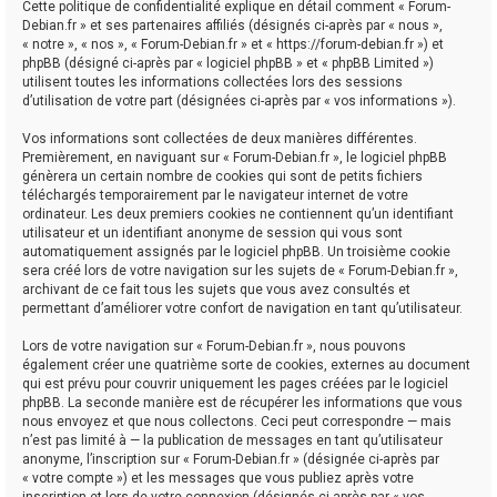
Cette politique de confidentialité explique en détail comment « Forum-
Debian.fr » et ses partenaires affiliés (désignés ci-après par « nous »,
« notre », « nos », « Forum-Debian.fr » et « https://forum-debian.fr ») et
phpBB (désigné ci-après par « logiciel phpBB » et « phpBB Limited »)
utilisent toutes les informations collectées lors des sessions
d’utilisation de votre part (désignées ci-après par « vos informations »).
Vos informations sont collectées de deux manières différentes.
Premièrement, en naviguant sur « Forum-Debian.fr », le logiciel phpBB
génèrera un certain nombre de cookies qui sont de petits fichiers
téléchargés temporairement par le navigateur internet de votre
ordinateur. Les deux premiers cookies ne contiennent qu’un identifiant
utilisateur et un identifiant anonyme de session qui vous sont
automatiquement assignés par le logiciel phpBB. Un troisième cookie
sera créé lors de votre navigation sur les sujets de « Forum-Debian.fr »,
archivant de ce fait tous les sujets que vous avez consultés et
permettant d’améliorer votre confort de navigation en tant qu’utilisateur.
Lors de votre navigation sur « Forum-Debian.fr », nous pouvons
également créer une quatrième sorte de cookies, externes au document
qui est prévu pour couvrir uniquement les pages créées par le logiciel
phpBB. La seconde manière est de récupérer les informations que vous
nous envoyez et que nous collectons. Ceci peut correspondre — mais
n’est pas limité à — la publication de messages en tant qu’utilisateur
anonyme, l’inscription sur « Forum-Debian.fr » (désignée ci-après par
« votre compte ») et les messages que vous publiez après votre
inscription et lors de votre connexion (désignés ci-après par « vos