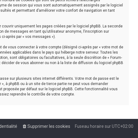
n nombre de cookies qui sont de petits fichiers téléchargés
nonyme de session qui vous sont automatiquement assignés par le logiciel
sultés et permettant d’améliorer votre confort de navigation en tant
r couvrir uniquement les pages créées par le logiciel phpBB. La seconde
on de messages en tant qu’utilisateur anonyme, l’inscription sur
s ci-après par « vos messages »).
t de vous connecter à votre compte (désigné ci-après par « votre mot de
onnées applicables dans le pays qui héberge notre serveur. Toutes les
tion, sont obligatoires ou facultatives, à la seule discrétion de « Forum-
décider de vous abonner ou non à la liste de diffusion du logiciel phpBB
asse sur plusieurs sites internet différents. Votre mot de passe est le
 », à phpBB ou à un site de tierce partie ne peut vous demander
t proposée par défaut sur le logiciel phpBB. Cette fonctionnalité vous
ssiez reprendre le contrôle de votre compte.
dentialité
Supprimer les cookies
Fuseau horaire sur
UTC+02:00