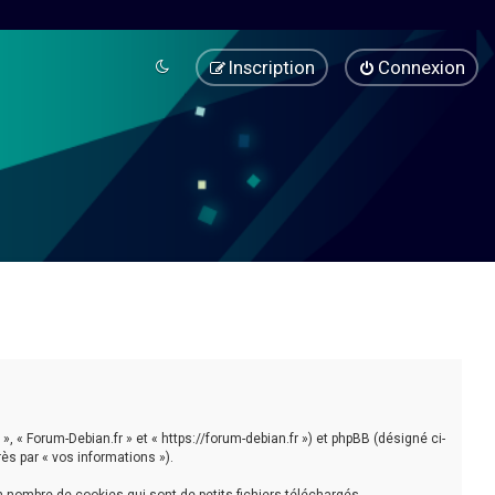
Inscription
Connexion
», « Forum-Debian.fr » et « https://forum-debian.fr ») et phpBB (désigné ci-
rès par « vos informations »).