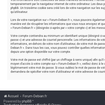
Vos informations sont collectées de deux manières différentes. Première
temporairement par le navigateur internet de votre ordinateur. Les deux 
phpBB. Un troisième cookie sera créé lors de votre navigation sur les suj
qu’utilisateur.
Lors de votre navigation sur « Forum-Debian.fr », nous pouvons égaleme
manière est de récupérer les informations que vous nous envoyez et que 
« Forum-Debian.fr » (désignée ci-après par « votre compte ») et les mess
Votre compte contiendra au minimum un identifiant unique (désigné ci-ap
passe ») et une adresse de courriel personnelle. Les informations de vot
informations, en-dehors de votre nom d’utilisateur, de votre mot de passe 
Debian.fr ». Dans tous les cas, vous pouvez contrôler quelles informatio
depuis une option disponible sur votre compte.
Votre mot de passe est chiffré (par un chiffrage à sens unique) afin qu’i
moyen d’accès à votre compte sur « Forum-Debian.fr », veillez donc à le
légitimement votre mot de passe. Si vous oubliez le mot de passe de votr
demandera de spécifier votre nom d’utilisateur et votre adresse de courr
Accueil
Forum-Debian.fr
Powered by
phpBB
™