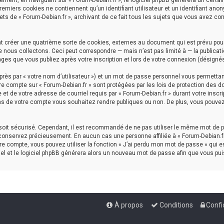
ment, en naviguant sur « Forum-Debian.fr », le logiciel phpBB génèrera un certai
premiers cookies ne contiennent qu’un identifiant utilisateur et un identifiant a
ets de « Forum-Debian.fr », archivant de ce fait tous les sujets que vous avez con
nt créer une quatrième sorte de cookies, externes au document qui est prévu pou
nous collectons. Ceci peut correspondre — mais n’est pas limité à — la publicati
ages que vous publiez après votre inscription et lors de votre connexion (désigné
rès par « votre nom d’utilisateur ») et un mot de passe personnel vous permettan
re compte sur « Forum-Debian.fr » sont protégées par les lois de protection des d
et de votre adresse de courriel requis par « Forum-Debian.fr » durant votre inscrip
ns de votre compte vous souhaitez rendre publiques ou non. De plus, vous pouvez 
l soit sécurisé. Cependant, il est recommandé de ne pas utiliser le même mot de p
 conservez précieusement. En aucun cas une personne affiliée à « Forum-Debian.fr
e compte, vous pouvez utiliser la fonction « J’ai perdu mon mot de passe » qui es
iel et le logiciel phpBB générera alors un nouveau mot de passe afin que vous pui
À propos
Conditions
Confi