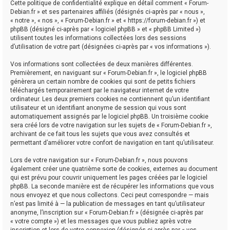
Cette politique de confidentialité explique en détail comment « Forum-
Debian.fr » et ses partenaires affiliés (désignés ci-après par « nous »,
« notre », « nos », « Forum-Debian.fr » et « https://forum-debian.fr ») et
phpBB (désigné ci-après par « logiciel phpBB » et « phpBB Limited »)
utilisent toutes les informations collectées lors des sessions
d’utilisation de votre part (désignées ci-après par « vos informations »).
Vos informations sont collectées de deux manières différentes.
Premièrement, en naviguant sur « Forum-Debian.fr », le logiciel phpBB
génèrera un certain nombre de cookies qui sont de petits fichiers
téléchargés temporairement par le navigateur internet de votre
ordinateur. Les deux premiers cookies ne contiennent qu’un identifiant
utilisateur et un identifiant anonyme de session qui vous sont
automatiquement assignés par le logiciel phpBB. Un troisième cookie
sera créé lors de votre navigation sur les sujets de « Forum-Debian.fr »,
archivant de ce fait tous les sujets que vous avez consultés et
permettant d’améliorer votre confort de navigation en tant qu’utilisateur.
Lors de votre navigation sur « Forum-Debian.fr », nous pouvons
également créer une quatrième sorte de cookies, externes au document
qui est prévu pour couvrir uniquement les pages créées par le logiciel
phpBB. La seconde manière est de récupérer les informations que vous
nous envoyez et que nous collectons. Ceci peut correspondre — mais
n’est pas limité à — la publication de messages en tant qu’utilisateur
anonyme, l’inscription sur « Forum-Debian.fr » (désignée ci-après par
« votre compte ») et les messages que vous publiez après votre
inscription et lors de votre connexion (désignés ci-après par « vos