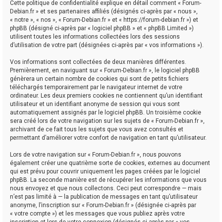
Cette politique de confidentialité explique en détail comment « Forum-
Debian.fr » et ses partenaires affiliés (désignés ci-après par « nous »,
« notre », « nos », « Forum-Debian.fr » et « https://forum-debian.fr ») et
phpBB (désigné ci-après par « logiciel phpBB » et « phpBB Limited »)
utilisent toutes les informations collectées lors des sessions
d’utilisation de votre part (désignées ci-après par « vos informations »).
Vos informations sont collectées de deux manières différentes.
Premièrement, en naviguant sur « Forum-Debian.fr », le logiciel phpBB
génèrera un certain nombre de cookies qui sont de petits fichiers
téléchargés temporairement par le navigateur internet de votre
ordinateur. Les deux premiers cookies ne contiennent qu’un identifiant
utilisateur et un identifiant anonyme de session qui vous sont
automatiquement assignés par le logiciel phpBB. Un troisième cookie
sera créé lors de votre navigation sur les sujets de « Forum-Debian.fr »,
archivant de ce fait tous les sujets que vous avez consultés et
permettant d’améliorer votre confort de navigation en tant qu’utilisateur.
Lors de votre navigation sur « Forum-Debian.fr », nous pouvons
également créer une quatrième sorte de cookies, externes au document
qui est prévu pour couvrir uniquement les pages créées par le logiciel
phpBB. La seconde manière est de récupérer les informations que vous
nous envoyez et que nous collectons. Ceci peut correspondre — mais
n’est pas limité à — la publication de messages en tant qu’utilisateur
anonyme, l’inscription sur « Forum-Debian.fr » (désignée ci-après par
« votre compte ») et les messages que vous publiez après votre
inscription et lors de votre connexion (désignés ci-après par « vos