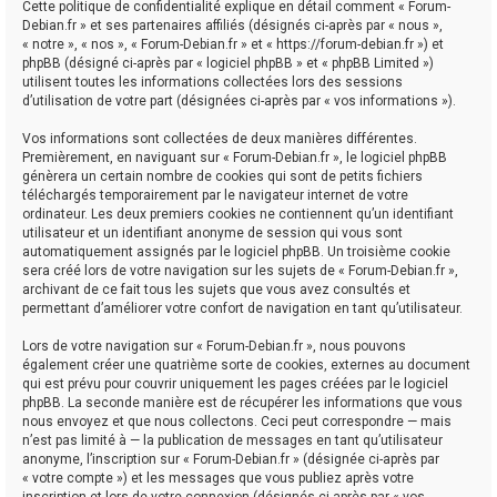
Cette politique de confidentialité explique en détail comment « Forum-
Debian.fr » et ses partenaires affiliés (désignés ci-après par « nous »,
« notre », « nos », « Forum-Debian.fr » et « https://forum-debian.fr ») et
phpBB (désigné ci-après par « logiciel phpBB » et « phpBB Limited »)
utilisent toutes les informations collectées lors des sessions
d’utilisation de votre part (désignées ci-après par « vos informations »).
Vos informations sont collectées de deux manières différentes.
Premièrement, en naviguant sur « Forum-Debian.fr », le logiciel phpBB
génèrera un certain nombre de cookies qui sont de petits fichiers
téléchargés temporairement par le navigateur internet de votre
ordinateur. Les deux premiers cookies ne contiennent qu’un identifiant
utilisateur et un identifiant anonyme de session qui vous sont
automatiquement assignés par le logiciel phpBB. Un troisième cookie
sera créé lors de votre navigation sur les sujets de « Forum-Debian.fr »,
archivant de ce fait tous les sujets que vous avez consultés et
permettant d’améliorer votre confort de navigation en tant qu’utilisateur.
Lors de votre navigation sur « Forum-Debian.fr », nous pouvons
également créer une quatrième sorte de cookies, externes au document
qui est prévu pour couvrir uniquement les pages créées par le logiciel
phpBB. La seconde manière est de récupérer les informations que vous
nous envoyez et que nous collectons. Ceci peut correspondre — mais
n’est pas limité à — la publication de messages en tant qu’utilisateur
anonyme, l’inscription sur « Forum-Debian.fr » (désignée ci-après par
« votre compte ») et les messages que vous publiez après votre
inscription et lors de votre connexion (désignés ci-après par « vos