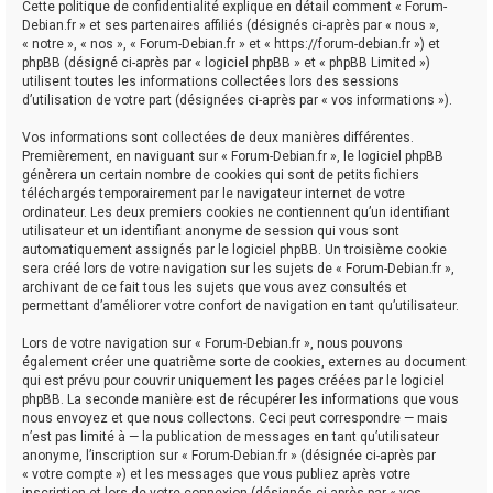
Cette politique de confidentialité explique en détail comment « Forum-
Debian.fr » et ses partenaires affiliés (désignés ci-après par « nous »,
« notre », « nos », « Forum-Debian.fr » et « https://forum-debian.fr ») et
phpBB (désigné ci-après par « logiciel phpBB » et « phpBB Limited »)
utilisent toutes les informations collectées lors des sessions
d’utilisation de votre part (désignées ci-après par « vos informations »).
Vos informations sont collectées de deux manières différentes.
Premièrement, en naviguant sur « Forum-Debian.fr », le logiciel phpBB
génèrera un certain nombre de cookies qui sont de petits fichiers
téléchargés temporairement par le navigateur internet de votre
ordinateur. Les deux premiers cookies ne contiennent qu’un identifiant
utilisateur et un identifiant anonyme de session qui vous sont
automatiquement assignés par le logiciel phpBB. Un troisième cookie
sera créé lors de votre navigation sur les sujets de « Forum-Debian.fr »,
archivant de ce fait tous les sujets que vous avez consultés et
permettant d’améliorer votre confort de navigation en tant qu’utilisateur.
Lors de votre navigation sur « Forum-Debian.fr », nous pouvons
également créer une quatrième sorte de cookies, externes au document
qui est prévu pour couvrir uniquement les pages créées par le logiciel
phpBB. La seconde manière est de récupérer les informations que vous
nous envoyez et que nous collectons. Ceci peut correspondre — mais
n’est pas limité à — la publication de messages en tant qu’utilisateur
anonyme, l’inscription sur « Forum-Debian.fr » (désignée ci-après par
« votre compte ») et les messages que vous publiez après votre
inscription et lors de votre connexion (désignés ci-après par « vos