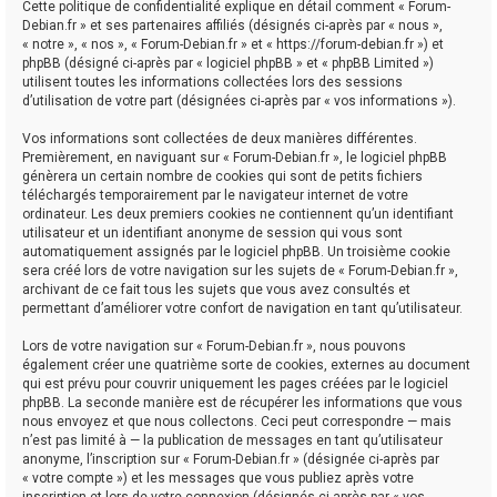
Cette politique de confidentialité explique en détail comment « Forum-
Debian.fr » et ses partenaires affiliés (désignés ci-après par « nous »,
« notre », « nos », « Forum-Debian.fr » et « https://forum-debian.fr ») et
phpBB (désigné ci-après par « logiciel phpBB » et « phpBB Limited »)
utilisent toutes les informations collectées lors des sessions
d’utilisation de votre part (désignées ci-après par « vos informations »).
Vos informations sont collectées de deux manières différentes.
Premièrement, en naviguant sur « Forum-Debian.fr », le logiciel phpBB
génèrera un certain nombre de cookies qui sont de petits fichiers
téléchargés temporairement par le navigateur internet de votre
ordinateur. Les deux premiers cookies ne contiennent qu’un identifiant
utilisateur et un identifiant anonyme de session qui vous sont
automatiquement assignés par le logiciel phpBB. Un troisième cookie
sera créé lors de votre navigation sur les sujets de « Forum-Debian.fr »,
archivant de ce fait tous les sujets que vous avez consultés et
permettant d’améliorer votre confort de navigation en tant qu’utilisateur.
Lors de votre navigation sur « Forum-Debian.fr », nous pouvons
également créer une quatrième sorte de cookies, externes au document
qui est prévu pour couvrir uniquement les pages créées par le logiciel
phpBB. La seconde manière est de récupérer les informations que vous
nous envoyez et que nous collectons. Ceci peut correspondre — mais
n’est pas limité à — la publication de messages en tant qu’utilisateur
anonyme, l’inscription sur « Forum-Debian.fr » (désignée ci-après par
« votre compte ») et les messages que vous publiez après votre
inscription et lors de votre connexion (désignés ci-après par « vos