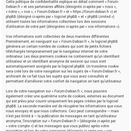
Cette politique de confidentialité explique en détail comment « Forum-
Debian.fr » et ses partenaires affiliés (désignés ci-après par « nous »,
« notre », « nos », « Forum-Debian.fr » et « https://forum-debian.fr ») et
phpBB (désigné ci-après par « logiciel phpBB » et « phpBB Limited »)
utilisent toutes les informations collectées lors des sessions
d’utilisation de votre part (désignées ci-après par « vos informations »).
Vos informations sont collectées de deux manières différentes.
Premièrement, en naviguant sur « Forum-Debian.fr », le logiciel phpBB
génèrera un certain nombre de cookies qui sont de petits fichiers
téléchargés temporairement par le navigateur internet de votre
ordinateur. Les deux premiers cookies ne contiennent qu’un identifiant
utilisateur et un identifiant anonyme de session qui vous sont
automatiquement assignés par le logiciel phpBB. Un troisième cookie
sera créé lors de votre navigation sur les sujets de « Forum-Debian.fr »,
archivant de ce fait tous les sujets que vous avez consultés et
permettant d’améliorer votre confort de navigation en tant qu’utilisateur.
Lors de votre navigation sur « Forum-Debian.fr », nous pouvons
également créer une quatrième sorte de cookies, externes au document
qui est prévu pour couvrir uniquement les pages créées par le logiciel
phpBB. La seconde manière est de récupérer les informations que vous
nous envoyez et que nous collectons. Ceci peut correspondre — mais
n’est pas limité à — la publication de messages en tant qu’utilisateur
anonyme, l’inscription sur « Forum-Debian.fr » (désignée ci-après par
« votre compte ») et les messages que vous publiez après votre
inscription et lors de votre connexion (désignés ci-après par « vos