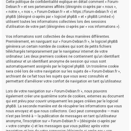
Cette politique de confidentialité explique en détail comment « Forum-
Debian.fr » et ses partenaires affiliés (désignés ci-après par « nous »,
« notre », « nos », « Forum-Debian.fr » et « https://forum-debian.fr ») et
phpBB (désigné ci-après par « logiciel phpBB » et « phpBB Limited »)
utilisent toutes les informations collectées lors des sessions
d’utilisation de votre part (désignées ci-après par « vos informations »).
Vos informations sont collectées de deux manières différentes.
Premièrement, en naviguant sur « Forum-Debian.fr », le logiciel phpBB
génèrera un certain nombre de cookies qui sont de petits fichiers
téléchargés temporairement par le navigateur internet de votre
ordinateur. Les deux premiers cookies ne contiennent qu’un identifiant
utilisateur et un identifiant anonyme de session qui vous sont
automatiquement assignés par le logiciel phpBB. Un troisième cookie
sera créé lors de votre navigation sur les sujets de « Forum-Debian.fr »,
archivant de ce fait tous les sujets que vous avez consultés et
permettant d’améliorer votre confort de navigation en tant qu’utilisateur.
Lors de votre navigation sur « Forum-Debian.fr », nous pouvons
également créer une quatrième sorte de cookies, externes au document
qui est prévu pour couvrir uniquement les pages créées par le logiciel
phpBB. La seconde manière est de récupérer les informations que vous
nous envoyez et que nous collectons. Ceci peut correspondre — mais
n’est pas limité à — la publication de messages en tant qu’utilisateur
anonyme, l’inscription sur « Forum-Debian.fr » (désignée ci-après par
« votre compte ») et les messages que vous publiez après votre
inscription et lors de votre connexion (désignés ci-après par « vos