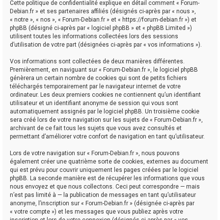
Cette politique de confidentialité explique en détail comment « Forum-
Debian.fr » et ses partenaires affiliés (désignés ci-après par « nous »,
« notre », « nos », « Forum-Debian.fr » et « https://forum-debian.fr ») et
phpBB (désigné ci-après par « logiciel phpBB » et « phpBB Limited »)
utilisent toutes les informations collectées lors des sessions
d’utilisation de votre part (désignées ci-après par « vos informations »).
Vos informations sont collectées de deux manières différentes.
Premièrement, en naviguant sur « Forum-Debian.fr », le logiciel phpBB
génèrera un certain nombre de cookies qui sont de petits fichiers
téléchargés temporairement par le navigateur internet de votre
ordinateur. Les deux premiers cookies ne contiennent qu’un identifiant
utilisateur et un identifiant anonyme de session qui vous sont
automatiquement assignés par le logiciel phpBB. Un troisième cookie
sera créé lors de votre navigation sur les sujets de « Forum-Debian.fr »,
archivant de ce fait tous les sujets que vous avez consultés et
permettant d’améliorer votre confort de navigation en tant qu’utilisateur.
Lors de votre navigation sur « Forum-Debian.fr », nous pouvons
également créer une quatrième sorte de cookies, externes au document
qui est prévu pour couvrir uniquement les pages créées par le logiciel
phpBB. La seconde manière est de récupérer les informations que vous
nous envoyez et que nous collectons. Ceci peut correspondre — mais
n’est pas limité à — la publication de messages en tant qu’utilisateur
anonyme, l’inscription sur « Forum-Debian.fr » (désignée ci-après par
« votre compte ») et les messages que vous publiez après votre
inscription et lors de votre connexion (désignés ci-après par « vos