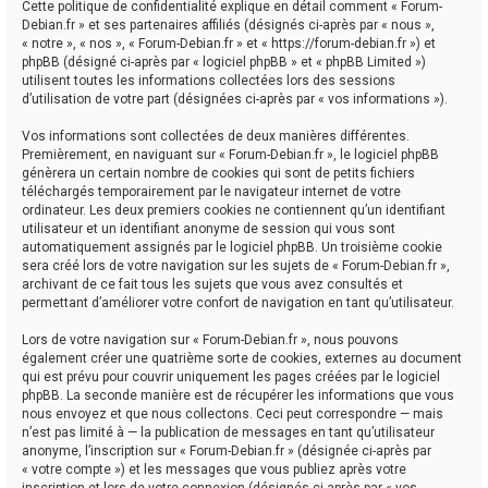
Cette politique de confidentialité explique en détail comment « Forum-
Debian.fr » et ses partenaires affiliés (désignés ci-après par « nous »,
« notre », « nos », « Forum-Debian.fr » et « https://forum-debian.fr ») et
phpBB (désigné ci-après par « logiciel phpBB » et « phpBB Limited »)
utilisent toutes les informations collectées lors des sessions
d’utilisation de votre part (désignées ci-après par « vos informations »).
Vos informations sont collectées de deux manières différentes.
Premièrement, en naviguant sur « Forum-Debian.fr », le logiciel phpBB
génèrera un certain nombre de cookies qui sont de petits fichiers
téléchargés temporairement par le navigateur internet de votre
ordinateur. Les deux premiers cookies ne contiennent qu’un identifiant
utilisateur et un identifiant anonyme de session qui vous sont
automatiquement assignés par le logiciel phpBB. Un troisième cookie
sera créé lors de votre navigation sur les sujets de « Forum-Debian.fr »,
archivant de ce fait tous les sujets que vous avez consultés et
permettant d’améliorer votre confort de navigation en tant qu’utilisateur.
Lors de votre navigation sur « Forum-Debian.fr », nous pouvons
également créer une quatrième sorte de cookies, externes au document
qui est prévu pour couvrir uniquement les pages créées par le logiciel
phpBB. La seconde manière est de récupérer les informations que vous
nous envoyez et que nous collectons. Ceci peut correspondre — mais
n’est pas limité à — la publication de messages en tant qu’utilisateur
anonyme, l’inscription sur « Forum-Debian.fr » (désignée ci-après par
« votre compte ») et les messages que vous publiez après votre
inscription et lors de votre connexion (désignés ci-après par « vos