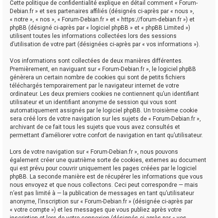
Cette politique de confidentialité explique en détail comment « Forum-
Debian.fr » et ses partenaires affiliés (désignés ci-après par « nous »,
« notre », « nos », « Forum-Debian.fr » et « https://forum-debian.fr ») et
phpBB (désigné ci-après par « logiciel phpBB » et « phpBB Limited »)
utilisent toutes les informations collectées lors des sessions
d’utilisation de votre part (désignées ci-après par « vos informations »).
Vos informations sont collectées de deux manières différentes.
Premièrement, en naviguant sur « Forum-Debian.fr », le logiciel phpBB
génèrera un certain nombre de cookies qui sont de petits fichiers
téléchargés temporairement par le navigateur internet de votre
ordinateur. Les deux premiers cookies ne contiennent qu’un identifiant
utilisateur et un identifiant anonyme de session qui vous sont
automatiquement assignés par le logiciel phpBB. Un troisième cookie
sera créé lors de votre navigation sur les sujets de « Forum-Debian.fr »,
archivant de ce fait tous les sujets que vous avez consultés et
permettant d’améliorer votre confort de navigation en tant qu’utilisateur.
Lors de votre navigation sur « Forum-Debian.fr », nous pouvons
également créer une quatrième sorte de cookies, externes au document
qui est prévu pour couvrir uniquement les pages créées par le logiciel
phpBB. La seconde manière est de récupérer les informations que vous
nous envoyez et que nous collectons. Ceci peut correspondre — mais
n’est pas limité à — la publication de messages en tant qu’utilisateur
anonyme, l’inscription sur « Forum-Debian.fr » (désignée ci-après par
« votre compte ») et les messages que vous publiez après votre
inscription et lors de votre connexion (désignés ci-après par « vos