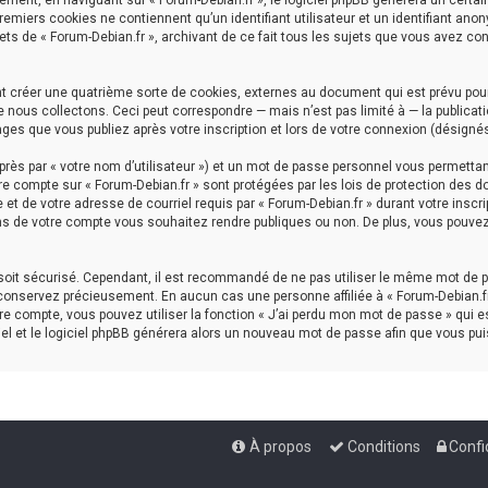
ment, en naviguant sur « Forum-Debian.fr », le logiciel phpBB génèrera un certai
premiers cookies ne contiennent qu’un identifiant utilisateur et un identifiant a
ets de « Forum-Debian.fr », archivant de ce fait tous les sujets que vous avez con
nt créer une quatrième sorte de cookies, externes au document qui est prévu pou
nous collectons. Ceci peut correspondre — mais n’est pas limité à — la publicati
ages que vous publiez après votre inscription et lors de votre connexion (désigné
rès par « votre nom d’utilisateur ») et un mot de passe personnel vous permettan
re compte sur « Forum-Debian.fr » sont protégées par les lois de protection des d
et de votre adresse de courriel requis par « Forum-Debian.fr » durant votre inscrip
ns de votre compte vous souhaitez rendre publiques ou non. De plus, vous pouvez 
l soit sécurisé. Cependant, il est recommandé de ne pas utiliser le même mot de p
 conservez précieusement. En aucun cas une personne affiliée à « Forum-Debian.fr
e compte, vous pouvez utiliser la fonction « J’ai perdu mon mot de passe » qui es
iel et le logiciel phpBB générera alors un nouveau mot de passe afin que vous pui
À propos
Conditions
Confi