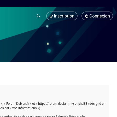
Inscription
Connexion
», « Forum-Debian.fr » et « https://forum-debian.fr ») et phpBB (désigné ci-
rès par « vos informations »).