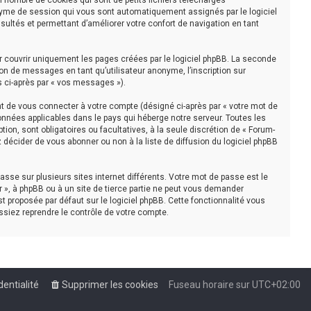
n nombre de cookies qui sont de petits fichiers téléchargés
nonyme de session qui vous sont automatiquement assignés par le logiciel
sultés et permettant d’améliorer votre confort de navigation en tant
r couvrir uniquement les pages créées par le logiciel phpBB. La seconde
on de messages en tant qu’utilisateur anonyme, l’inscription sur
s ci-après par « vos messages »).
t de vous connecter à votre compte (désigné ci-après par « votre mot de
onnées applicables dans le pays qui héberge notre serveur. Toutes les
tion, sont obligatoires ou facultatives, à la seule discrétion de « Forum-
décider de vous abonner ou non à la liste de diffusion du logiciel phpBB
asse sur plusieurs sites internet différents. Votre mot de passe est le
 », à phpBB ou à un site de tierce partie ne peut vous demander
t proposée par défaut sur le logiciel phpBB. Cette fonctionnalité vous
ssiez reprendre le contrôle de votre compte.
dentialité
Supprimer les cookies
Fuseau horaire sur
UTC+02:00