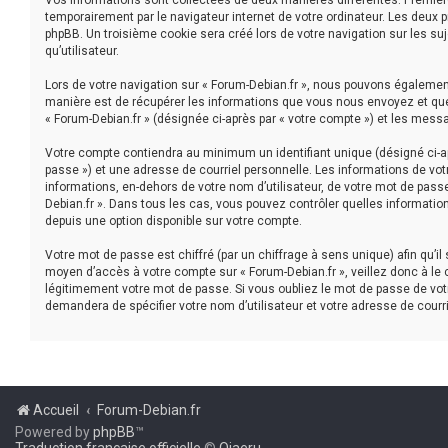
Vos informations sont collectées de deux manières différentes. Première
temporairement par le navigateur internet de votre ordinateur. Les deux 
phpBB. Un troisième cookie sera créé lors de votre navigation sur les suj
qu’utilisateur.
Lors de votre navigation sur « Forum-Debian.fr », nous pouvons égaleme
manière est de récupérer les informations que vous nous envoyez et que 
« Forum-Debian.fr » (désignée ci-après par « votre compte ») et les mess
Votre compte contiendra au minimum un identifiant unique (désigné ci-ap
passe ») et une adresse de courriel personnelle. Les informations de vot
informations, en-dehors de votre nom d’utilisateur, de votre mot de passe 
Debian.fr ». Dans tous les cas, vous pouvez contrôler quelles informatio
depuis une option disponible sur votre compte.
Votre mot de passe est chiffré (par un chiffrage à sens unique) afin qu’i
moyen d’accès à votre compte sur « Forum-Debian.fr », veillez donc à le
légitimement votre mot de passe. Si vous oubliez le mot de passe de votr
demandera de spécifier votre nom d’utilisateur et votre adresse de courr
Accueil
Forum-Debian.fr
Powered by
phpBB
™