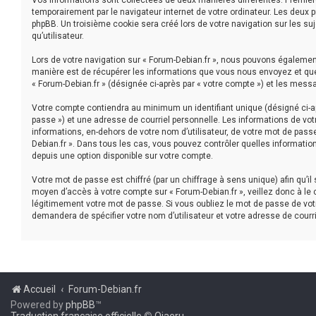
Vos informations sont collectées de deux manières différentes. Première
temporairement par le navigateur internet de votre ordinateur. Les deux 
phpBB. Un troisième cookie sera créé lors de votre navigation sur les suj
qu’utilisateur.
Lors de votre navigation sur « Forum-Debian.fr », nous pouvons égaleme
manière est de récupérer les informations que vous nous envoyez et que 
« Forum-Debian.fr » (désignée ci-après par « votre compte ») et les mess
Votre compte contiendra au minimum un identifiant unique (désigné ci-ap
passe ») et une adresse de courriel personnelle. Les informations de vot
informations, en-dehors de votre nom d’utilisateur, de votre mot de passe 
Debian.fr ». Dans tous les cas, vous pouvez contrôler quelles informatio
depuis une option disponible sur votre compte.
Votre mot de passe est chiffré (par un chiffrage à sens unique) afin qu’i
moyen d’accès à votre compte sur « Forum-Debian.fr », veillez donc à le
légitimement votre mot de passe. Si vous oubliez le mot de passe de votr
demandera de spécifier votre nom d’utilisateur et votre adresse de courr
Accueil
Forum-Debian.fr
Powered by
phpBB
™