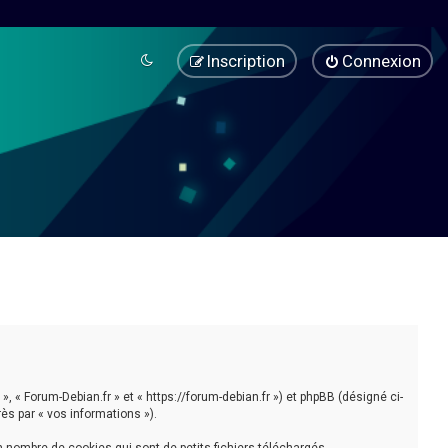
Inscription
Connexion
», « Forum-Debian.fr » et « https://forum-debian.fr ») et phpBB (désigné ci-
rès par « vos informations »).