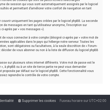
n nombre de cookies qui sont de petits fichiers téléchargés
nonyme de session qui vous sont automatiquement assignés par le logiciel
sultés et permettant d’améliorer votre confort de navigation en tant
r couvrir uniquement les pages créées par le logiciel phpBB. La seconde
on de messages en tant qu’utilisateur anonyme, l’inscription sur
s ci-après par « vos messages »).
t de vous connecter à votre compte (désigné ci-après par « votre mot de
onnées applicables dans le pays qui héberge notre serveur. Toutes les
tion, sont obligatoires ou facultatives, à la seule discrétion de « Forum-
décider de vous abonner ou non à la liste de diffusion du logiciel phpBB
asse sur plusieurs sites internet différents. Votre mot de passe est le
 », à phpBB ou à un site de tierce partie ne peut vous demander
t proposée par défaut sur le logiciel phpBB. Cette fonctionnalité vous
ssiez reprendre le contrôle de votre compte.
dentialité
Supprimer les cookies
Fuseau horaire sur
UTC+02:00