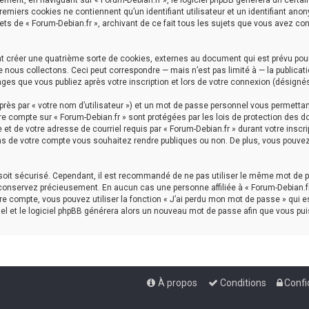
ment, en naviguant sur « Forum-Debian.fr », le logiciel phpBB génèrera un certai
premiers cookies ne contiennent qu’un identifiant utilisateur et un identifiant a
ets de « Forum-Debian.fr », archivant de ce fait tous les sujets que vous avez con
nt créer une quatrième sorte de cookies, externes au document qui est prévu pou
nous collectons. Ceci peut correspondre — mais n’est pas limité à — la publicati
ages que vous publiez après votre inscription et lors de votre connexion (désigné
rès par « votre nom d’utilisateur ») et un mot de passe personnel vous permettan
re compte sur « Forum-Debian.fr » sont protégées par les lois de protection des d
et de votre adresse de courriel requis par « Forum-Debian.fr » durant votre inscrip
ns de votre compte vous souhaitez rendre publiques ou non. De plus, vous pouvez 
l soit sécurisé. Cependant, il est recommandé de ne pas utiliser le même mot de p
 conservez précieusement. En aucun cas une personne affiliée à « Forum-Debian.fr
e compte, vous pouvez utiliser la fonction « J’ai perdu mon mot de passe » qui es
iel et le logiciel phpBB générera alors un nouveau mot de passe afin que vous pui
À propos
Conditions
Confi