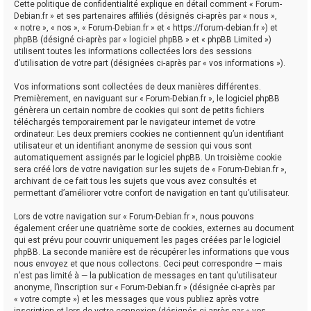
Cette politique de confidentialité explique en détail comment « Forum-
Debian.fr » et ses partenaires affiliés (désignés ci-après par « nous »,
« notre », « nos », « Forum-Debian.fr » et « https://forum-debian.fr ») et
phpBB (désigné ci-après par « logiciel phpBB » et « phpBB Limited »)
utilisent toutes les informations collectées lors des sessions
d’utilisation de votre part (désignées ci-après par « vos informations »).
Vos informations sont collectées de deux manières différentes.
Premièrement, en naviguant sur « Forum-Debian.fr », le logiciel phpBB
génèrera un certain nombre de cookies qui sont de petits fichiers
téléchargés temporairement par le navigateur internet de votre
ordinateur. Les deux premiers cookies ne contiennent qu’un identifiant
utilisateur et un identifiant anonyme de session qui vous sont
automatiquement assignés par le logiciel phpBB. Un troisième cookie
sera créé lors de votre navigation sur les sujets de « Forum-Debian.fr »,
archivant de ce fait tous les sujets que vous avez consultés et
permettant d’améliorer votre confort de navigation en tant qu’utilisateur.
Lors de votre navigation sur « Forum-Debian.fr », nous pouvons
également créer une quatrième sorte de cookies, externes au document
qui est prévu pour couvrir uniquement les pages créées par le logiciel
phpBB. La seconde manière est de récupérer les informations que vous
nous envoyez et que nous collectons. Ceci peut correspondre — mais
n’est pas limité à — la publication de messages en tant qu’utilisateur
anonyme, l’inscription sur « Forum-Debian.fr » (désignée ci-après par
« votre compte ») et les messages que vous publiez après votre
inscription et lors de votre connexion (désignés ci-après par « vos