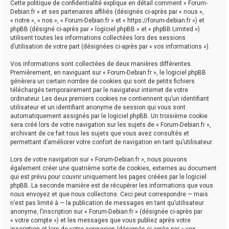
Cette politique de confidentialité explique en détail comment « Forum-
Debian.fr » et ses partenaires affiliés (désignés ci-après par « nous »,
« notre », « nos », « Forum-Debian.fr » et « https://forum-debian.fr ») et
phpBB (désigné ci-après par « logiciel phpBB » et « phpBB Limited »)
utilisent toutes les informations collectées lors des sessions
d’utilisation de votre part (désignées ci-après par « vos informations »).
Vos informations sont collectées de deux manières différentes.
Premièrement, en naviguant sur « Forum-Debian.fr », le logiciel phpBB
génèrera un certain nombre de cookies qui sont de petits fichiers
téléchargés temporairement par le navigateur internet de votre
ordinateur. Les deux premiers cookies ne contiennent qu’un identifiant
utilisateur et un identifiant anonyme de session qui vous sont
automatiquement assignés par le logiciel phpBB. Un troisième cookie
sera créé lors de votre navigation sur les sujets de « Forum-Debian.fr »,
archivant de ce fait tous les sujets que vous avez consultés et
permettant d’améliorer votre confort de navigation en tant qu’utilisateur.
Lors de votre navigation sur « Forum-Debian.fr », nous pouvons
également créer une quatrième sorte de cookies, externes au document
qui est prévu pour couvrir uniquement les pages créées par le logiciel
phpBB. La seconde manière est de récupérer les informations que vous
nous envoyez et que nous collectons. Ceci peut correspondre — mais
n’est pas limité à — la publication de messages en tant qu’utilisateur
anonyme, l’inscription sur « Forum-Debian.fr » (désignée ci-après par
« votre compte ») et les messages que vous publiez après votre
inscription et lors de votre connexion (désignés ci-après par « vos