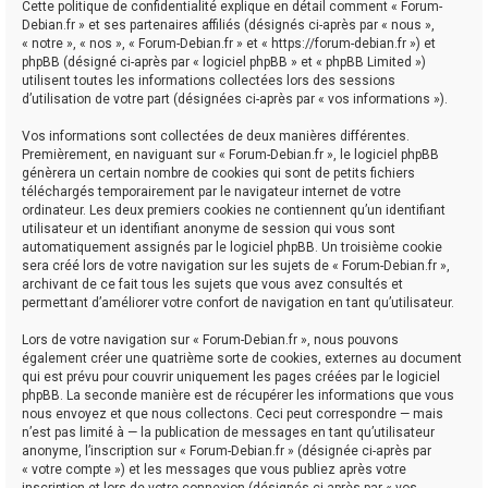
Cette politique de confidentialité explique en détail comment « Forum-
Debian.fr » et ses partenaires affiliés (désignés ci-après par « nous »,
« notre », « nos », « Forum-Debian.fr » et « https://forum-debian.fr ») et
phpBB (désigné ci-après par « logiciel phpBB » et « phpBB Limited »)
utilisent toutes les informations collectées lors des sessions
d’utilisation de votre part (désignées ci-après par « vos informations »).
Vos informations sont collectées de deux manières différentes.
Premièrement, en naviguant sur « Forum-Debian.fr », le logiciel phpBB
génèrera un certain nombre de cookies qui sont de petits fichiers
téléchargés temporairement par le navigateur internet de votre
ordinateur. Les deux premiers cookies ne contiennent qu’un identifiant
utilisateur et un identifiant anonyme de session qui vous sont
automatiquement assignés par le logiciel phpBB. Un troisième cookie
sera créé lors de votre navigation sur les sujets de « Forum-Debian.fr »,
archivant de ce fait tous les sujets que vous avez consultés et
permettant d’améliorer votre confort de navigation en tant qu’utilisateur.
Lors de votre navigation sur « Forum-Debian.fr », nous pouvons
également créer une quatrième sorte de cookies, externes au document
qui est prévu pour couvrir uniquement les pages créées par le logiciel
phpBB. La seconde manière est de récupérer les informations que vous
nous envoyez et que nous collectons. Ceci peut correspondre — mais
n’est pas limité à — la publication de messages en tant qu’utilisateur
anonyme, l’inscription sur « Forum-Debian.fr » (désignée ci-après par
« votre compte ») et les messages que vous publiez après votre
inscription et lors de votre connexion (désignés ci-après par « vos