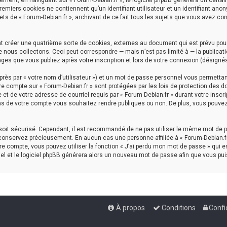
ment, en naviguant sur « Forum-Debian.fr », le logiciel phpBB génèrera un certai
premiers cookies ne contiennent qu’un identifiant utilisateur et un identifiant a
ets de « Forum-Debian.fr », archivant de ce fait tous les sujets que vous avez con
nt créer une quatrième sorte de cookies, externes au document qui est prévu pou
nous collectons. Ceci peut correspondre — mais n’est pas limité à — la publicati
ages que vous publiez après votre inscription et lors de votre connexion (désigné
rès par « votre nom d’utilisateur ») et un mot de passe personnel vous permettan
re compte sur « Forum-Debian.fr » sont protégées par les lois de protection des d
et de votre adresse de courriel requis par « Forum-Debian.fr » durant votre inscrip
ns de votre compte vous souhaitez rendre publiques ou non. De plus, vous pouvez 
l soit sécurisé. Cependant, il est recommandé de ne pas utiliser le même mot de p
 conservez précieusement. En aucun cas une personne affiliée à « Forum-Debian.fr
e compte, vous pouvez utiliser la fonction « J’ai perdu mon mot de passe » qui es
iel et le logiciel phpBB générera alors un nouveau mot de passe afin que vous pui
À propos
Conditions
Confi