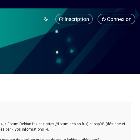
Inscription
Connexion
», « Forum-Debian.fr » et « https://forum-debian.fr ») et phpBB (désigné ci-
rès par « vos informations »).