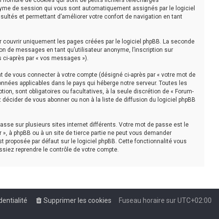
n nombre de cookies qui sont de petits fichiers téléchargés
nonyme de session qui vous sont automatiquement assignés par le logiciel
sultés et permettant d’améliorer votre confort de navigation en tant
r couvrir uniquement les pages créées par le logiciel phpBB. La seconde
on de messages en tant qu’utilisateur anonyme, l’inscription sur
s ci-après par « vos messages »).
t de vous connecter à votre compte (désigné ci-après par « votre mot de
onnées applicables dans le pays qui héberge notre serveur. Toutes les
tion, sont obligatoires ou facultatives, à la seule discrétion de « Forum-
décider de vous abonner ou non à la liste de diffusion du logiciel phpBB
asse sur plusieurs sites internet différents. Votre mot de passe est le
 », à phpBB ou à un site de tierce partie ne peut vous demander
t proposée par défaut sur le logiciel phpBB. Cette fonctionnalité vous
ssiez reprendre le contrôle de votre compte.
dentialité
Supprimer les cookies
Fuseau horaire sur
UTC+02:00