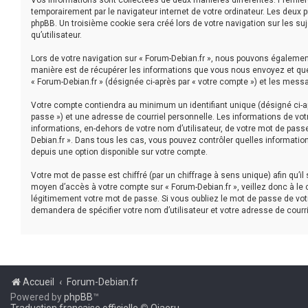
Vos informations sont collectées de deux manières différentes. Première
temporairement par le navigateur internet de votre ordinateur. Les deux 
phpBB. Un troisième cookie sera créé lors de votre navigation sur les suj
qu’utilisateur.
Lors de votre navigation sur « Forum-Debian.fr », nous pouvons égaleme
manière est de récupérer les informations que vous nous envoyez et que 
« Forum-Debian.fr » (désignée ci-après par « votre compte ») et les mess
Votre compte contiendra au minimum un identifiant unique (désigné ci-ap
passe ») et une adresse de courriel personnelle. Les informations de vot
informations, en-dehors de votre nom d’utilisateur, de votre mot de passe 
Debian.fr ». Dans tous les cas, vous pouvez contrôler quelles informatio
depuis une option disponible sur votre compte.
Votre mot de passe est chiffré (par un chiffrage à sens unique) afin qu’i
moyen d’accès à votre compte sur « Forum-Debian.fr », veillez donc à le
légitimement votre mot de passe. Si vous oubliez le mot de passe de votr
demandera de spécifier votre nom d’utilisateur et votre adresse de courr
Accueil
Forum-Debian.fr
Powered by
phpBB
™