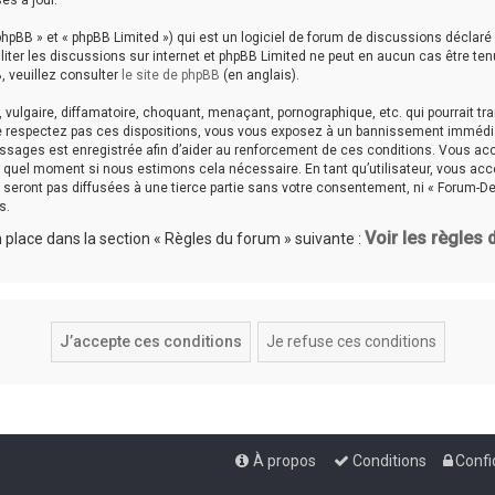
es à jour.
hpBB » et « phpBB Limited ») qui est un logiciel de forum de discussions déclaré
aciliter les discussions sur internet et phpBB Limited ne peut en aucun cas êtr
, veuillez consulter
le site de phpBB
(en anglais).
ulgaire, diffamatoire, choquant, menaçant, pornographique, etc. qui pourrait tran
ne respectez pas ces dispositions, vous vous exposez à un bannissement immédiat e
messages est enregistrée afin d’aider au renforcement de ces conditions. Vous accep
te quel moment si nous estimons cela nécessaire. En tant qu’utilisateur, vous a
seront pas diffusées à une tierce partie sans votre consentement, ni « Forum-De
s.
Voir les règles
place dans la section « Règles du forum » suivante :
À propos
Conditions
Confi