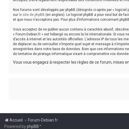
acceptez d’être légalement responsable des conditions modifiées et mis
Nos forums sont développés par phpBB (désignés ci-après par « logiciel p
sur
le site de phpBB
(en anglais). Le logiciel phpBB a pour seul but de f
et que nous n’acceptons pas. Pour plus d’informations concernant phpBB
Vous acceptez de ne publier aucun contenu à caractère abusif, obscène, v
« Forum-Debian.fr » est hébergé ou encore la loi internationale. Si vous 
d’accès à internet et les autorités officielles. L’adresse IP de tous les 
de déplacer ou de verrouiller n’importe quel sujet et message à n’impor
enregistrées dans notre base de données. Bien que ces informations ne 
de tentative de piratage informatique visant à compromettre vos donnée
Vous vous engagez à respecter les règles de ce forum, mises en 
Accueil
Forum-Debian.fr
Powered by
phpBB
™