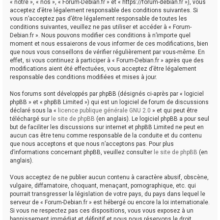
« notre », « nos », « Forum-Debian.fr » et « https://forum-debian.fr »), vous
acceptez d’être légalement responsable des conditions suivantes. Si
vous n’acceptez pas d’être légalement responsable de toutes les
conditions suivantes, veuillez ne pas utiliser et accéder à « Forum-
Debian.fr ». Nous pouvons modifier ces conditions à n’importe quel
moment et nous essaierons de vous informer de ces modifications, bien
que nous vous conseillons de vérifier régulièrement par vous-même. En
effet, si vous continuez à participer à « Forum-Debian.fr » après que des
modifications aient été effectuées, vous acceptez d’être légalement
responsable des conditions modifiées et mises à jour.
Nos forums sont développés par phpBB (désignés ci-après par « logiciel
phpBB » et « phpBB Limited ») qui est un logiciel de forum de discussions
déclaré sous la «
licence publique générale GNU 2.0
» et qui peut être
téléchargé sur
le site de phpBB
(en anglais). Le logiciel phpBB a pour seul
but de faciliter les discussions sur internet et phpBB Limited ne peut en
aucun cas être tenu comme responsable de la conduite et du contenu
que nous acceptons et que nous n’acceptons pas. Pour plus
d’informations concernant phpBB, veuillez consulter
le site de phpBB
(en
anglais).
Vous acceptez de ne publier aucun contenu à caractère abusif, obscène,
vulgaire, diffamatoire, choquant, menaçant, pornographique, etc. qui
pourrait transgresser la législation de votre pays, du pays dans lequel le
serveur de « Forum-Debian.fr » est hébergé ou encore la loi internationale.
Si vous ne respectez pas ces dispositions, vous vous exposez à un
bannissement immédiat et définitif et nous nous réservons le droit