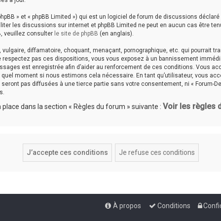
es à jour.
hpBB » et « phpBB Limited ») qui est un logiciel de forum de discussions déclaré
aciliter les discussions sur internet et phpBB Limited ne peut en aucun cas êtr
, veuillez consulter
le site de phpBB
(en anglais).
ulgaire, diffamatoire, choquant, menaçant, pornographique, etc. qui pourrait tran
ne respectez pas ces dispositions, vous vous exposez à un bannissement immédiat e
messages est enregistrée afin d’aider au renforcement de ces conditions. Vous accep
te quel moment si nous estimons cela nécessaire. En tant qu’utilisateur, vous a
seront pas diffusées à une tierce partie sans votre consentement, ni « Forum-De
s.
Voir les règles
place dans la section « Règles du forum » suivante :
À propos
Conditions
Confi