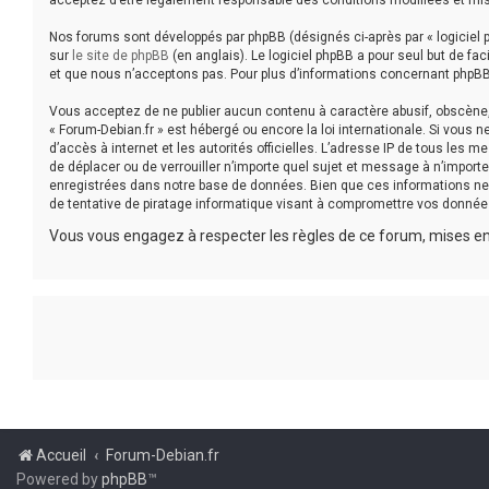
acceptez d’être légalement responsable des conditions modifiées et mis
Nos forums sont développés par phpBB (désignés ci-après par « logiciel p
sur
le site de phpBB
(en anglais). Le logiciel phpBB a pour seul but de f
et que nous n’acceptons pas. Pour plus d’informations concernant phpBB
Vous acceptez de ne publier aucun contenu à caractère abusif, obscène, v
« Forum-Debian.fr » est hébergé ou encore la loi internationale. Si vous 
d’accès à internet et les autorités officielles. L’adresse IP de tous les 
de déplacer ou de verrouiller n’importe quel sujet et message à n’impor
enregistrées dans notre base de données. Bien que ces informations ne 
de tentative de piratage informatique visant à compromettre vos donnée
Vous vous engagez à respecter les règles de ce forum, mises en 
Accueil
Forum-Debian.fr
Powered by
phpBB
™