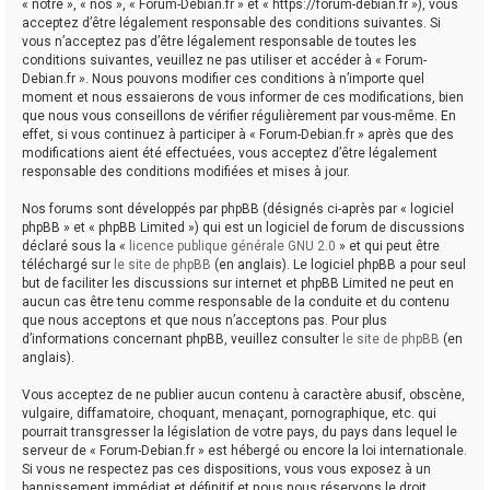
« notre », « nos », « Forum-Debian.fr » et « https://forum-debian.fr »), vous
acceptez d’être légalement responsable des conditions suivantes. Si
vous n’acceptez pas d’être légalement responsable de toutes les
conditions suivantes, veuillez ne pas utiliser et accéder à « Forum-
Debian.fr ». Nous pouvons modifier ces conditions à n’importe quel
moment et nous essaierons de vous informer de ces modifications, bien
que nous vous conseillons de vérifier régulièrement par vous-même. En
effet, si vous continuez à participer à « Forum-Debian.fr » après que des
modifications aient été effectuées, vous acceptez d’être légalement
responsable des conditions modifiées et mises à jour.
Nos forums sont développés par phpBB (désignés ci-après par « logiciel
phpBB » et « phpBB Limited ») qui est un logiciel de forum de discussions
déclaré sous la «
licence publique générale GNU 2.0
» et qui peut être
téléchargé sur
le site de phpBB
(en anglais). Le logiciel phpBB a pour seul
but de faciliter les discussions sur internet et phpBB Limited ne peut en
aucun cas être tenu comme responsable de la conduite et du contenu
que nous acceptons et que nous n’acceptons pas. Pour plus
d’informations concernant phpBB, veuillez consulter
le site de phpBB
(en
anglais).
Vous acceptez de ne publier aucun contenu à caractère abusif, obscène,
vulgaire, diffamatoire, choquant, menaçant, pornographique, etc. qui
pourrait transgresser la législation de votre pays, du pays dans lequel le
serveur de « Forum-Debian.fr » est hébergé ou encore la loi internationale.
Si vous ne respectez pas ces dispositions, vous vous exposez à un
bannissement immédiat et définitif et nous nous réservons le droit