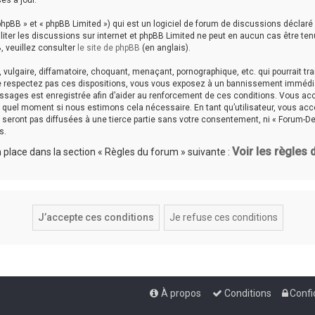
es à jour.
hpBB » et « phpBB Limited ») qui est un logiciel de forum de discussions déclaré
aciliter les discussions sur internet et phpBB Limited ne peut en aucun cas êtr
, veuillez consulter
le site de phpBB
(en anglais).
ulgaire, diffamatoire, choquant, menaçant, pornographique, etc. qui pourrait tran
ne respectez pas ces dispositions, vous vous exposez à un bannissement immédiat e
messages est enregistrée afin d’aider au renforcement de ces conditions. Vous accep
te quel moment si nous estimons cela nécessaire. En tant qu’utilisateur, vous a
seront pas diffusées à une tierce partie sans votre consentement, ni « Forum-De
s.
Voir les règles
place dans la section « Règles du forum » suivante :
À propos
Conditions
Confi