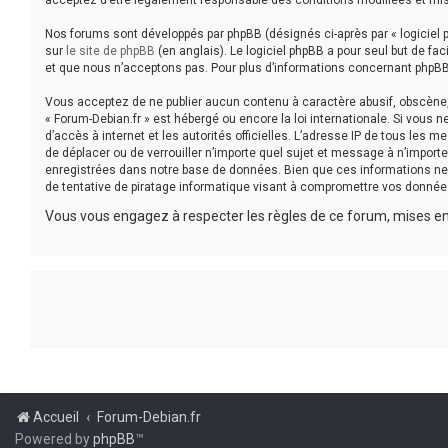
acceptez d’être légalement responsable des conditions modifiées et mis
Nos forums sont développés par phpBB (désignés ci-après par « logiciel p
sur
le site de phpBB
(en anglais). Le logiciel phpBB a pour seul but de f
et que nous n’acceptons pas. Pour plus d’informations concernant phpBB
Vous acceptez de ne publier aucun contenu à caractère abusif, obscène, v
« Forum-Debian.fr » est hébergé ou encore la loi internationale. Si vous 
d’accès à internet et les autorités officielles. L’adresse IP de tous les 
de déplacer ou de verrouiller n’importe quel sujet et message à n’impor
enregistrées dans notre base de données. Bien que ces informations ne 
de tentative de piratage informatique visant à compromettre vos donnée
Vous vous engagez à respecter les règles de ce forum, mises en 
Accueil
Forum-Debian.fr
Powered by
phpBB
™