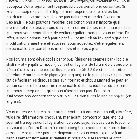
« notre », « nos », « Forum-Debian.fr » et « https://forum-debian.fr »), vous
acceptez d’être légalement responsable des conditions suivantes. Si
vous n’acceptez pas d’être légalement responsable de toutes les
conditions suivantes, veuillez ne pas utiliser et accéder à « Forum-
Debian.fr ». Nous pouvons modifier ces conditions à n’importe quel
moment et nous essaierons de vous informer de ces modifications, bien
que nous vous conseillons de vérifier régulièrement par vous-même. En
effet, si vous continuez à participer à « Forum-Debian.fr » après que des
modifications aient été effectuées, vous acceptez d’être légalement
responsable des conditions modifiées et mises à jour.
Nos forums sont développés par phpBB (désignés ci-après par « logiciel
phpBB » et « phpBB Limited ») qui est un logiciel de forum de discussions
déclaré sous la «
licence publique générale GNU 2.0
» et qui peut être
téléchargé sur
le site de phpBB
(en anglais). Le logiciel phpBB a pour seul
but de faciliter les discussions sur internet et phpBB Limited ne peut en
aucun cas être tenu comme responsable de la conduite et du contenu
que nous acceptons et que nous n’acceptons pas. Pour plus
d’informations concernant phpBB, veuillez consulter
le site de phpBB
(en
anglais).
Vous acceptez de ne publier aucun contenu à caractère abusif, obscène,
vulgaire, diffamatoire, choquant, menaçant, pornographique, etc. qui
pourrait transgresser la législation de votre pays, du pays dans lequel le
serveur de « Forum-Debian.fr » est hébergé ou encore la loi internationale.
Si vous ne respectez pas ces dispositions, vous vous exposez à un
bannissement immédiat et définitif et nous nous réservons le droit