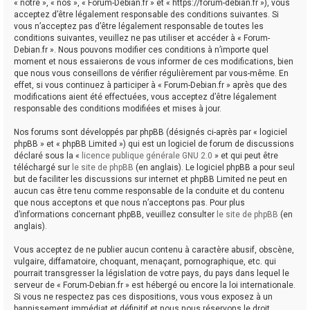
« notre », « nos », « Forum-Debian.fr » et « https://forum-debian.fr »), vous
acceptez d’être légalement responsable des conditions suivantes. Si
vous n’acceptez pas d’être légalement responsable de toutes les
conditions suivantes, veuillez ne pas utiliser et accéder à « Forum-
Debian.fr ». Nous pouvons modifier ces conditions à n’importe quel
moment et nous essaierons de vous informer de ces modifications, bien
que nous vous conseillons de vérifier régulièrement par vous-même. En
effet, si vous continuez à participer à « Forum-Debian.fr » après que des
modifications aient été effectuées, vous acceptez d’être légalement
responsable des conditions modifiées et mises à jour.
Nos forums sont développés par phpBB (désignés ci-après par « logiciel
phpBB » et « phpBB Limited ») qui est un logiciel de forum de discussions
déclaré sous la «
licence publique générale GNU 2.0
» et qui peut être
téléchargé sur
le site de phpBB
(en anglais). Le logiciel phpBB a pour seul
but de faciliter les discussions sur internet et phpBB Limited ne peut en
aucun cas être tenu comme responsable de la conduite et du contenu
que nous acceptons et que nous n’acceptons pas. Pour plus
d’informations concernant phpBB, veuillez consulter
le site de phpBB
(en
anglais).
Vous acceptez de ne publier aucun contenu à caractère abusif, obscène,
vulgaire, diffamatoire, choquant, menaçant, pornographique, etc. qui
pourrait transgresser la législation de votre pays, du pays dans lequel le
serveur de « Forum-Debian.fr » est hébergé ou encore la loi internationale.
Si vous ne respectez pas ces dispositions, vous vous exposez à un
bannissement immédiat et définitif et nous nous réservons le droit