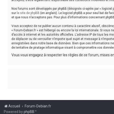
acceptez d’être légalement responsable des conditions modifiées et mis
Nos forums sont développés par phpBB (désignés ci-après par « logiciel p
sur
le site de phpBB
(en anglais). Le logiciel phpBB a pour seul but de f
et que nous n’acceptons pas. Pour plus d’informations concernant phpBB
Vous acceptez de ne publier aucun contenu à caractère abusif, obscène, v
« Forum-Debian.fr » est hébergé ou encore la loi internationale. Si vous 
d’accès à internet et les autorités officielles. L’adresse IP de tous les 
de déplacer ou de verrouiller n’importe quel sujet et message à n’impor
enregistrées dans notre base de données. Bien que ces informations ne 
de tentative de piratage informatique visant à compromettre vos donnée
Vous vous engagez à respecter les règles de ce forum, mises en 
Accueil
Forum-Debian.fr
Powered by
phpBB
™