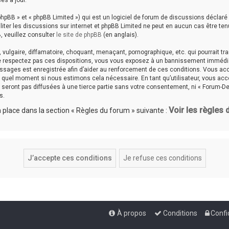
es à jour.
hpBB » et « phpBB Limited ») qui est un logiciel de forum de discussions déclaré
aciliter les discussions sur internet et phpBB Limited ne peut en aucun cas êtr
, veuillez consulter
le site de phpBB
(en anglais).
ulgaire, diffamatoire, choquant, menaçant, pornographique, etc. qui pourrait tran
ne respectez pas ces dispositions, vous vous exposez à un bannissement immédiat e
messages est enregistrée afin d’aider au renforcement de ces conditions. Vous accep
te quel moment si nous estimons cela nécessaire. En tant qu’utilisateur, vous a
seront pas diffusées à une tierce partie sans votre consentement, ni « Forum-De
s.
Voir les règles
place dans la section « Règles du forum » suivante :
À propos
Conditions
Confi