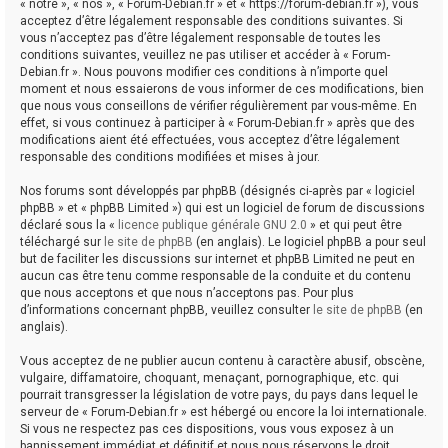
« notre », « nos », « Forum-Debian.fr » et « https://forum-debian.fr »), vous
acceptez d’être légalement responsable des conditions suivantes. Si
vous n’acceptez pas d’être légalement responsable de toutes les
conditions suivantes, veuillez ne pas utiliser et accéder à « Forum-
Debian.fr ». Nous pouvons modifier ces conditions à n’importe quel
moment et nous essaierons de vous informer de ces modifications, bien
que nous vous conseillons de vérifier régulièrement par vous-même. En
effet, si vous continuez à participer à « Forum-Debian.fr » après que des
modifications aient été effectuées, vous acceptez d’être légalement
responsable des conditions modifiées et mises à jour.
Nos forums sont développés par phpBB (désignés ci-après par « logiciel
phpBB » et « phpBB Limited ») qui est un logiciel de forum de discussions
déclaré sous la «
licence publique générale GNU 2.0
» et qui peut être
téléchargé sur
le site de phpBB
(en anglais). Le logiciel phpBB a pour seul
but de faciliter les discussions sur internet et phpBB Limited ne peut en
aucun cas être tenu comme responsable de la conduite et du contenu
que nous acceptons et que nous n’acceptons pas. Pour plus
d’informations concernant phpBB, veuillez consulter
le site de phpBB
(en
anglais).
Vous acceptez de ne publier aucun contenu à caractère abusif, obscène,
vulgaire, diffamatoire, choquant, menaçant, pornographique, etc. qui
pourrait transgresser la législation de votre pays, du pays dans lequel le
serveur de « Forum-Debian.fr » est hébergé ou encore la loi internationale.
Si vous ne respectez pas ces dispositions, vous vous exposez à un
bannissement immédiat et définitif et nous nous réservons le droit