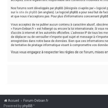
acceptez d’être légalement responsable des conditions modifiées et mis
Nos forums sont développés par phpBB (désignés ci-après par « logiciel p
sur
le site de phpBB
(en anglais). Le logiciel phpBB a pour seul but de f
et que nous n’acceptons pas. Pour plus d’informations concernant phpBB
Vous acceptez de ne publier aucun contenu à caractère abusif, obscène, v
« Forum-Debian.fr » est hébergé ou encore la loi internationale. Si vous 
d’accès à internet et les autorités officielles. L’adresse IP de tous les 
de déplacer ou de verrouiller n’importe quel sujet et message à n’impor
enregistrées dans notre base de données. Bien que ces informations ne 
de tentative de piratage informatique visant à compromettre vos donnée
Vous vous engagez à respecter les règles de ce forum, mises en 
Accueil
Forum-Debian.fr
Powered by
phpBB
™