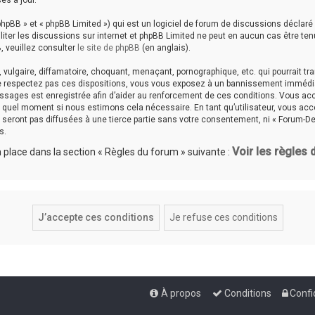
es à jour.
hpBB » et « phpBB Limited ») qui est un logiciel de forum de discussions déclaré
aciliter les discussions sur internet et phpBB Limited ne peut en aucun cas êtr
, veuillez consulter
le site de phpBB
(en anglais).
ulgaire, diffamatoire, choquant, menaçant, pornographique, etc. qui pourrait tran
ne respectez pas ces dispositions, vous vous exposez à un bannissement immédiat e
messages est enregistrée afin d’aider au renforcement de ces conditions. Vous accep
te quel moment si nous estimons cela nécessaire. En tant qu’utilisateur, vous a
seront pas diffusées à une tierce partie sans votre consentement, ni « Forum-De
s.
Voir les règles
place dans la section « Règles du forum » suivante :
À propos
Conditions
Confi