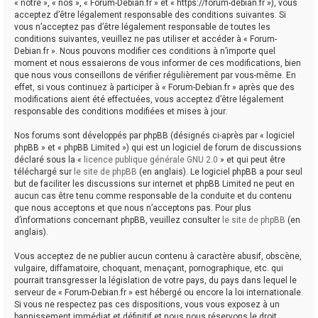
« notre », « nos », « Forum-Debian.fr » et « https://forum-debian.fr »), vous
acceptez d’être légalement responsable des conditions suivantes. Si
vous n’acceptez pas d’être légalement responsable de toutes les
conditions suivantes, veuillez ne pas utiliser et accéder à « Forum-
Debian.fr ». Nous pouvons modifier ces conditions à n’importe quel
moment et nous essaierons de vous informer de ces modifications, bien
que nous vous conseillons de vérifier régulièrement par vous-même. En
effet, si vous continuez à participer à « Forum-Debian.fr » après que des
modifications aient été effectuées, vous acceptez d’être légalement
responsable des conditions modifiées et mises à jour.
Nos forums sont développés par phpBB (désignés ci-après par « logiciel
phpBB » et « phpBB Limited ») qui est un logiciel de forum de discussions
déclaré sous la «
licence publique générale GNU 2.0
» et qui peut être
téléchargé sur
le site de phpBB
(en anglais). Le logiciel phpBB a pour seul
but de faciliter les discussions sur internet et phpBB Limited ne peut en
aucun cas être tenu comme responsable de la conduite et du contenu
que nous acceptons et que nous n’acceptons pas. Pour plus
d’informations concernant phpBB, veuillez consulter
le site de phpBB
(en
anglais).
Vous acceptez de ne publier aucun contenu à caractère abusif, obscène,
vulgaire, diffamatoire, choquant, menaçant, pornographique, etc. qui
pourrait transgresser la législation de votre pays, du pays dans lequel le
serveur de « Forum-Debian.fr » est hébergé ou encore la loi internationale.
Si vous ne respectez pas ces dispositions, vous vous exposez à un
bannissement immédiat et définitif et nous nous réservons le droit