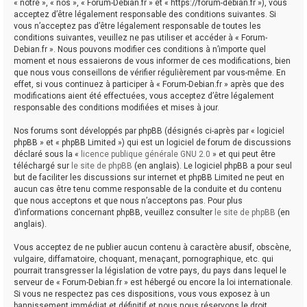
« notre », « nos », « Forum-Debian.fr » et « https://forum-debian.fr »), vous
acceptez d’être légalement responsable des conditions suivantes. Si
vous n’acceptez pas d’être légalement responsable de toutes les
conditions suivantes, veuillez ne pas utiliser et accéder à « Forum-
Debian.fr ». Nous pouvons modifier ces conditions à n’importe quel
moment et nous essaierons de vous informer de ces modifications, bien
que nous vous conseillons de vérifier régulièrement par vous-même. En
effet, si vous continuez à participer à « Forum-Debian.fr » après que des
modifications aient été effectuées, vous acceptez d’être légalement
responsable des conditions modifiées et mises à jour.
Nos forums sont développés par phpBB (désignés ci-après par « logiciel
phpBB » et « phpBB Limited ») qui est un logiciel de forum de discussions
déclaré sous la «
licence publique générale GNU 2.0
» et qui peut être
téléchargé sur
le site de phpBB
(en anglais). Le logiciel phpBB a pour seul
but de faciliter les discussions sur internet et phpBB Limited ne peut en
aucun cas être tenu comme responsable de la conduite et du contenu
que nous acceptons et que nous n’acceptons pas. Pour plus
d’informations concernant phpBB, veuillez consulter
le site de phpBB
(en
anglais).
Vous acceptez de ne publier aucun contenu à caractère abusif, obscène,
vulgaire, diffamatoire, choquant, menaçant, pornographique, etc. qui
pourrait transgresser la législation de votre pays, du pays dans lequel le
serveur de « Forum-Debian.fr » est hébergé ou encore la loi internationale.
Si vous ne respectez pas ces dispositions, vous vous exposez à un
bannissement immédiat et définitif et nous nous réservons le droit