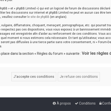
es à jour.
hpBB » et « phpBB Limited ») qui est un logiciel de forum de discussions déclaré
aciliter les discussions sur internet et phpBB Limited ne peut en aucun cas êtr
, veuillez consulter
le site de phpBB
(en anglais).
ulgaire, diffamatoire, choquant, menaçant, pornographique, etc. qui pourrait tran
ne respectez pas ces dispositions, vous vous exposez à un bannissement immédiat e
messages est enregistrée afin d’aider au renforcement de ces conditions. Vous accep
te quel moment si nous estimons cela nécessaire. En tant qu’utilisateur, vous a
seront pas diffusées à une tierce partie sans votre consentement, ni « Forum-De
s.
Voir les règles
place dans la section « Règles du forum » suivante :
À propos
Conditions
Confi