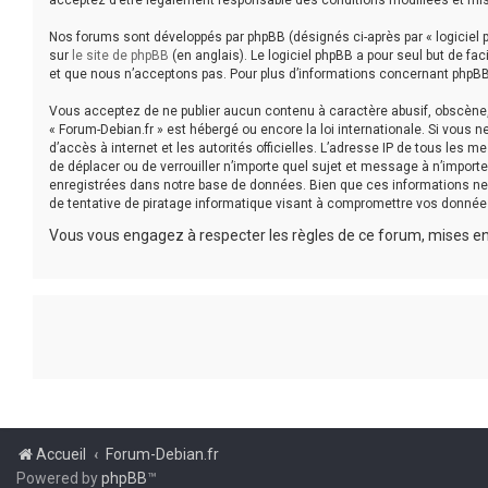
acceptez d’être légalement responsable des conditions modifiées et mis
Nos forums sont développés par phpBB (désignés ci-après par « logiciel p
sur
le site de phpBB
(en anglais). Le logiciel phpBB a pour seul but de f
et que nous n’acceptons pas. Pour plus d’informations concernant phpBB
Vous acceptez de ne publier aucun contenu à caractère abusif, obscène, v
« Forum-Debian.fr » est hébergé ou encore la loi internationale. Si vous 
d’accès à internet et les autorités officielles. L’adresse IP de tous les 
de déplacer ou de verrouiller n’importe quel sujet et message à n’impor
enregistrées dans notre base de données. Bien que ces informations ne 
de tentative de piratage informatique visant à compromettre vos donnée
Vous vous engagez à respecter les règles de ce forum, mises en 
Accueil
Forum-Debian.fr
Powered by
phpBB
™