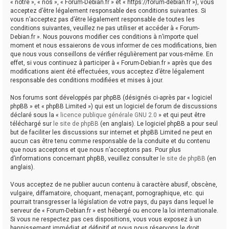
« notre », « nos », « Forum-Debian.fr » et « https://forum-debian.fr »), vous
acceptez d’être légalement responsable des conditions suivantes. Si
vous n’acceptez pas d’être légalement responsable de toutes les
conditions suivantes, veuillez ne pas utiliser et accéder à « Forum-
Debian.fr ». Nous pouvons modifier ces conditions à n’importe quel
moment et nous essaierons de vous informer de ces modifications, bien
que nous vous conseillons de vérifier régulièrement par vous-même. En
effet, si vous continuez à participer à « Forum-Debian.fr » après que des
modifications aient été effectuées, vous acceptez d’être légalement
responsable des conditions modifiées et mises à jour.
Nos forums sont développés par phpBB (désignés ci-après par « logiciel
phpBB » et « phpBB Limited ») qui est un logiciel de forum de discussions
déclaré sous la «
licence publique générale GNU 2.0
» et qui peut être
téléchargé sur
le site de phpBB
(en anglais). Le logiciel phpBB a pour seul
but de faciliter les discussions sur internet et phpBB Limited ne peut en
aucun cas être tenu comme responsable de la conduite et du contenu
que nous acceptons et que nous n’acceptons pas. Pour plus
d’informations concernant phpBB, veuillez consulter
le site de phpBB
(en
anglais).
Vous acceptez de ne publier aucun contenu à caractère abusif, obscène,
vulgaire, diffamatoire, choquant, menaçant, pornographique, etc. qui
pourrait transgresser la législation de votre pays, du pays dans lequel le
serveur de « Forum-Debian.fr » est hébergé ou encore la loi internationale.
Si vous ne respectez pas ces dispositions, vous vous exposez à un
bannissement immédiat et définitif et nous nous réservons le droit