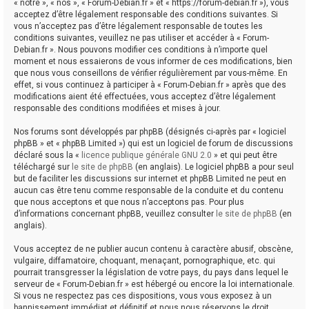
« notre », « nos », « Forum-Debian.fr » et « https://forum-debian.fr »), vous
acceptez d’être légalement responsable des conditions suivantes. Si
vous n’acceptez pas d’être légalement responsable de toutes les
conditions suivantes, veuillez ne pas utiliser et accéder à « Forum-
Debian.fr ». Nous pouvons modifier ces conditions à n’importe quel
moment et nous essaierons de vous informer de ces modifications, bien
que nous vous conseillons de vérifier régulièrement par vous-même. En
effet, si vous continuez à participer à « Forum-Debian.fr » après que des
modifications aient été effectuées, vous acceptez d’être légalement
responsable des conditions modifiées et mises à jour.
Nos forums sont développés par phpBB (désignés ci-après par « logiciel
phpBB » et « phpBB Limited ») qui est un logiciel de forum de discussions
déclaré sous la «
licence publique générale GNU 2.0
» et qui peut être
téléchargé sur
le site de phpBB
(en anglais). Le logiciel phpBB a pour seul
but de faciliter les discussions sur internet et phpBB Limited ne peut en
aucun cas être tenu comme responsable de la conduite et du contenu
que nous acceptons et que nous n’acceptons pas. Pour plus
d’informations concernant phpBB, veuillez consulter
le site de phpBB
(en
anglais).
Vous acceptez de ne publier aucun contenu à caractère abusif, obscène,
vulgaire, diffamatoire, choquant, menaçant, pornographique, etc. qui
pourrait transgresser la législation de votre pays, du pays dans lequel le
serveur de « Forum-Debian.fr » est hébergé ou encore la loi internationale.
Si vous ne respectez pas ces dispositions, vous vous exposez à un
bannissement immédiat et définitif et nous nous réservons le droit