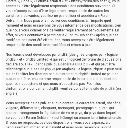
« notre », « nos », « Forum-Debian.fr » et « https://forum-debian.fr »), vous
acceptez d’être légalement responsable des conditions suivantes. Si
vous n’acceptez pas d’être légalement responsable de toutes les
conditions suivantes, veuillez ne pas utiliser et accéder à « Forum-
Debian.fr ». Nous pouvons modifier ces conditions à n’importe quel
moment et nous essaierons de vous informer de ces modifications, bien
que nous vous conseillons de vérifier régulièrement par vous-même. En
effet, si vous continuez à participer à « Forum-Debian.fr » après que des
modifications aient été effectuées, vous acceptez d’être légalement
responsable des conditions modifiées et mises à jour.
Nos forums sont développés par phpBB (désignés ci-après par « logiciel
phpBB » et « phpBB Limited ») qui est un logiciel de forum de discussions
déclaré sous la «
licence publique générale GNU 2.0
» et qui peut être
téléchargé sur
le site de phpBB
(en anglais). Le logiciel phpBB a pour seul
but de faciliter les discussions sur internet et phpBB Limited ne peut en
aucun cas être tenu comme responsable de la conduite et du contenu
que nous acceptons et que nous n’acceptons pas. Pour plus
d’informations concernant phpBB, veuillez consulter
le site de phpBB
(en
anglais).
Vous acceptez de ne publier aucun contenu à caractère abusif, obscène,
vulgaire, diffamatoire, choquant, menaçant, pornographique, etc. qui
pourrait transgresser la législation de votre pays, du pays dans lequel le
serveur de « Forum-Debian.fr » est hébergé ou encore la loi internationale.
Si vous ne respectez pas ces dispositions, vous vous exposez à un
bannissement immédiat et définitif et nous nous réservons le droit