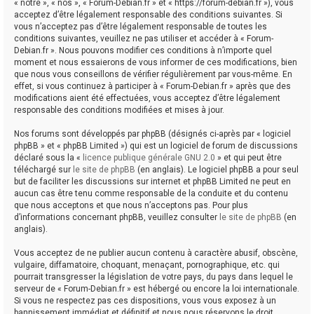
« notre », « nos », « Forum-Debian.fr » et « https://forum-debian.fr »), vous
acceptez d’être légalement responsable des conditions suivantes. Si
vous n’acceptez pas d’être légalement responsable de toutes les
conditions suivantes, veuillez ne pas utiliser et accéder à « Forum-
Debian.fr ». Nous pouvons modifier ces conditions à n’importe quel
moment et nous essaierons de vous informer de ces modifications, bien
que nous vous conseillons de vérifier régulièrement par vous-même. En
effet, si vous continuez à participer à « Forum-Debian.fr » après que des
modifications aient été effectuées, vous acceptez d’être légalement
responsable des conditions modifiées et mises à jour.
Nos forums sont développés par phpBB (désignés ci-après par « logiciel
phpBB » et « phpBB Limited ») qui est un logiciel de forum de discussions
déclaré sous la «
licence publique générale GNU 2.0
» et qui peut être
téléchargé sur
le site de phpBB
(en anglais). Le logiciel phpBB a pour seul
but de faciliter les discussions sur internet et phpBB Limited ne peut en
aucun cas être tenu comme responsable de la conduite et du contenu
que nous acceptons et que nous n’acceptons pas. Pour plus
d’informations concernant phpBB, veuillez consulter
le site de phpBB
(en
anglais).
Vous acceptez de ne publier aucun contenu à caractère abusif, obscène,
vulgaire, diffamatoire, choquant, menaçant, pornographique, etc. qui
pourrait transgresser la législation de votre pays, du pays dans lequel le
serveur de « Forum-Debian.fr » est hébergé ou encore la loi internationale.
Si vous ne respectez pas ces dispositions, vous vous exposez à un
bannissement immédiat et définitif et nous nous réservons le droit