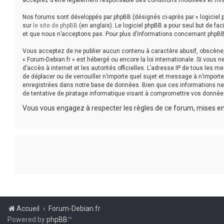
acceptez d’être légalement responsable des conditions modifiées et mis
Nos forums sont développés par phpBB (désignés ci-après par « logiciel p
sur
le site de phpBB
(en anglais). Le logiciel phpBB a pour seul but de f
et que nous n’acceptons pas. Pour plus d’informations concernant phpBB
Vous acceptez de ne publier aucun contenu à caractère abusif, obscène, v
« Forum-Debian.fr » est hébergé ou encore la loi internationale. Si vous 
d’accès à internet et les autorités officielles. L’adresse IP de tous les 
de déplacer ou de verrouiller n’importe quel sujet et message à n’impor
enregistrées dans notre base de données. Bien que ces informations ne 
de tentative de piratage informatique visant à compromettre vos donnée
Vous vous engagez à respecter les règles de ce forum, mises en 
Accueil
Forum-Debian.fr
Powered by
phpBB
™