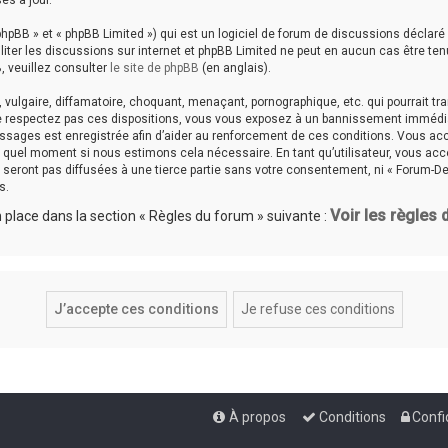
es à jour.
hpBB » et « phpBB Limited ») qui est un logiciel de forum de discussions déclaré
aciliter les discussions sur internet et phpBB Limited ne peut en aucun cas êtr
, veuillez consulter
le site de phpBB
(en anglais).
ulgaire, diffamatoire, choquant, menaçant, pornographique, etc. qui pourrait tran
ne respectez pas ces dispositions, vous vous exposez à un bannissement immédiat e
messages est enregistrée afin d’aider au renforcement de ces conditions. Vous accep
te quel moment si nous estimons cela nécessaire. En tant qu’utilisateur, vous a
seront pas diffusées à une tierce partie sans votre consentement, ni « Forum-De
s.
Voir les règles
place dans la section « Règles du forum » suivante :
À propos
Conditions
Confi