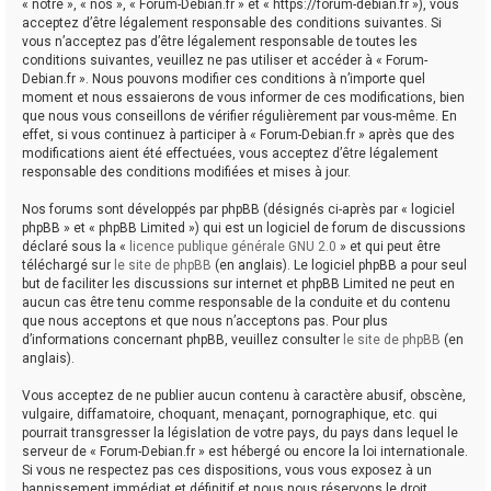
« notre », « nos », « Forum-Debian.fr » et « https://forum-debian.fr »), vous
acceptez d’être légalement responsable des conditions suivantes. Si
vous n’acceptez pas d’être légalement responsable de toutes les
conditions suivantes, veuillez ne pas utiliser et accéder à « Forum-
Debian.fr ». Nous pouvons modifier ces conditions à n’importe quel
moment et nous essaierons de vous informer de ces modifications, bien
que nous vous conseillons de vérifier régulièrement par vous-même. En
effet, si vous continuez à participer à « Forum-Debian.fr » après que des
modifications aient été effectuées, vous acceptez d’être légalement
responsable des conditions modifiées et mises à jour.
Nos forums sont développés par phpBB (désignés ci-après par « logiciel
phpBB » et « phpBB Limited ») qui est un logiciel de forum de discussions
déclaré sous la «
licence publique générale GNU 2.0
» et qui peut être
téléchargé sur
le site de phpBB
(en anglais). Le logiciel phpBB a pour seul
but de faciliter les discussions sur internet et phpBB Limited ne peut en
aucun cas être tenu comme responsable de la conduite et du contenu
que nous acceptons et que nous n’acceptons pas. Pour plus
d’informations concernant phpBB, veuillez consulter
le site de phpBB
(en
anglais).
Vous acceptez de ne publier aucun contenu à caractère abusif, obscène,
vulgaire, diffamatoire, choquant, menaçant, pornographique, etc. qui
pourrait transgresser la législation de votre pays, du pays dans lequel le
serveur de « Forum-Debian.fr » est hébergé ou encore la loi internationale.
Si vous ne respectez pas ces dispositions, vous vous exposez à un
bannissement immédiat et définitif et nous nous réservons le droit