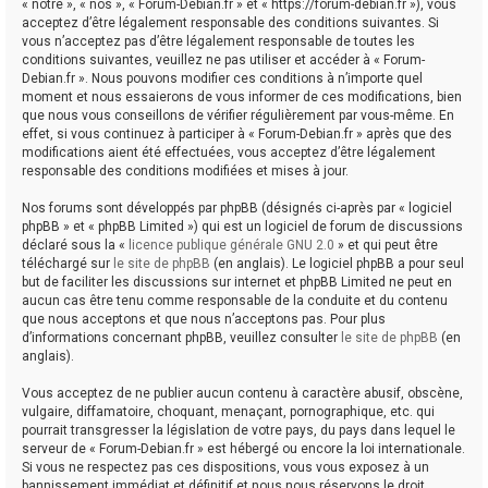
« notre », « nos », « Forum-Debian.fr » et « https://forum-debian.fr »), vous
acceptez d’être légalement responsable des conditions suivantes. Si
vous n’acceptez pas d’être légalement responsable de toutes les
conditions suivantes, veuillez ne pas utiliser et accéder à « Forum-
Debian.fr ». Nous pouvons modifier ces conditions à n’importe quel
moment et nous essaierons de vous informer de ces modifications, bien
que nous vous conseillons de vérifier régulièrement par vous-même. En
effet, si vous continuez à participer à « Forum-Debian.fr » après que des
modifications aient été effectuées, vous acceptez d’être légalement
responsable des conditions modifiées et mises à jour.
Nos forums sont développés par phpBB (désignés ci-après par « logiciel
phpBB » et « phpBB Limited ») qui est un logiciel de forum de discussions
déclaré sous la «
licence publique générale GNU 2.0
» et qui peut être
téléchargé sur
le site de phpBB
(en anglais). Le logiciel phpBB a pour seul
but de faciliter les discussions sur internet et phpBB Limited ne peut en
aucun cas être tenu comme responsable de la conduite et du contenu
que nous acceptons et que nous n’acceptons pas. Pour plus
d’informations concernant phpBB, veuillez consulter
le site de phpBB
(en
anglais).
Vous acceptez de ne publier aucun contenu à caractère abusif, obscène,
vulgaire, diffamatoire, choquant, menaçant, pornographique, etc. qui
pourrait transgresser la législation de votre pays, du pays dans lequel le
serveur de « Forum-Debian.fr » est hébergé ou encore la loi internationale.
Si vous ne respectez pas ces dispositions, vous vous exposez à un
bannissement immédiat et définitif et nous nous réservons le droit