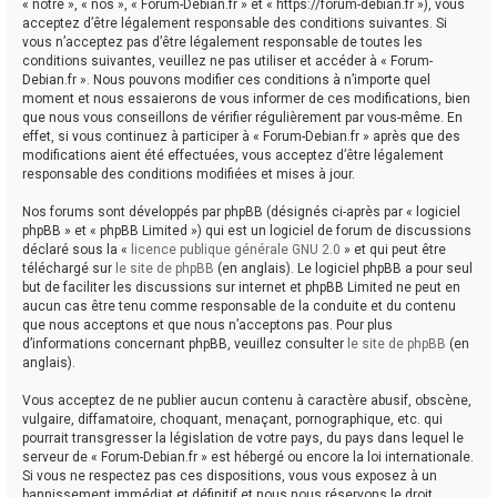
« notre », « nos », « Forum-Debian.fr » et « https://forum-debian.fr »), vous
acceptez d’être légalement responsable des conditions suivantes. Si
vous n’acceptez pas d’être légalement responsable de toutes les
conditions suivantes, veuillez ne pas utiliser et accéder à « Forum-
Debian.fr ». Nous pouvons modifier ces conditions à n’importe quel
moment et nous essaierons de vous informer de ces modifications, bien
que nous vous conseillons de vérifier régulièrement par vous-même. En
effet, si vous continuez à participer à « Forum-Debian.fr » après que des
modifications aient été effectuées, vous acceptez d’être légalement
responsable des conditions modifiées et mises à jour.
Nos forums sont développés par phpBB (désignés ci-après par « logiciel
phpBB » et « phpBB Limited ») qui est un logiciel de forum de discussions
déclaré sous la «
licence publique générale GNU 2.0
» et qui peut être
téléchargé sur
le site de phpBB
(en anglais). Le logiciel phpBB a pour seul
but de faciliter les discussions sur internet et phpBB Limited ne peut en
aucun cas être tenu comme responsable de la conduite et du contenu
que nous acceptons et que nous n’acceptons pas. Pour plus
d’informations concernant phpBB, veuillez consulter
le site de phpBB
(en
anglais).
Vous acceptez de ne publier aucun contenu à caractère abusif, obscène,
vulgaire, diffamatoire, choquant, menaçant, pornographique, etc. qui
pourrait transgresser la législation de votre pays, du pays dans lequel le
serveur de « Forum-Debian.fr » est hébergé ou encore la loi internationale.
Si vous ne respectez pas ces dispositions, vous vous exposez à un
bannissement immédiat et définitif et nous nous réservons le droit