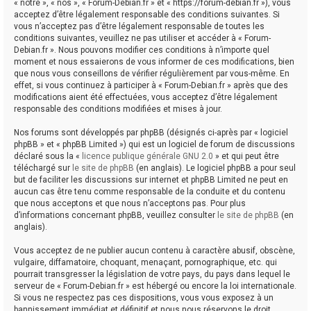
« notre », « nos », « Forum-Debian.fr » et « https://forum-debian.fr »), vous
acceptez d’être légalement responsable des conditions suivantes. Si
vous n’acceptez pas d’être légalement responsable de toutes les
conditions suivantes, veuillez ne pas utiliser et accéder à « Forum-
Debian.fr ». Nous pouvons modifier ces conditions à n’importe quel
moment et nous essaierons de vous informer de ces modifications, bien
que nous vous conseillons de vérifier régulièrement par vous-même. En
effet, si vous continuez à participer à « Forum-Debian.fr » après que des
modifications aient été effectuées, vous acceptez d’être légalement
responsable des conditions modifiées et mises à jour.
Nos forums sont développés par phpBB (désignés ci-après par « logiciel
phpBB » et « phpBB Limited ») qui est un logiciel de forum de discussions
déclaré sous la «
licence publique générale GNU 2.0
» et qui peut être
téléchargé sur
le site de phpBB
(en anglais). Le logiciel phpBB a pour seul
but de faciliter les discussions sur internet et phpBB Limited ne peut en
aucun cas être tenu comme responsable de la conduite et du contenu
que nous acceptons et que nous n’acceptons pas. Pour plus
d’informations concernant phpBB, veuillez consulter
le site de phpBB
(en
anglais).
Vous acceptez de ne publier aucun contenu à caractère abusif, obscène,
vulgaire, diffamatoire, choquant, menaçant, pornographique, etc. qui
pourrait transgresser la législation de votre pays, du pays dans lequel le
serveur de « Forum-Debian.fr » est hébergé ou encore la loi internationale.
Si vous ne respectez pas ces dispositions, vous vous exposez à un
bannissement immédiat et définitif et nous nous réservons le droit