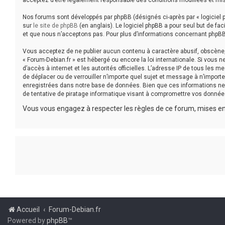
acceptez d’être légalement responsable des conditions modifiées et mis
Nos forums sont développés par phpBB (désignés ci-après par « logiciel p
sur
le site de phpBB
(en anglais). Le logiciel phpBB a pour seul but de f
et que nous n’acceptons pas. Pour plus d’informations concernant phpBB
Vous acceptez de ne publier aucun contenu à caractère abusif, obscène, v
« Forum-Debian.fr » est hébergé ou encore la loi internationale. Si vous 
d’accès à internet et les autorités officielles. L’adresse IP de tous les 
de déplacer ou de verrouiller n’importe quel sujet et message à n’impor
enregistrées dans notre base de données. Bien que ces informations ne 
de tentative de piratage informatique visant à compromettre vos donnée
Vous vous engagez à respecter les règles de ce forum, mises en 
Accueil
Forum-Debian.fr
Powered by
phpBB
™