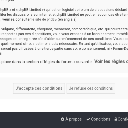
es à jour.
hpBB » et « phpBB Limited ») qui est un logiciel de forum de discussions déclaré
aciliter les discussions sur internet et phpBB Limited ne peut en aucun cas êtr
, veuillez consulter
le site de phpBB
(en anglais).
ulgaire, diffamatoire, choquant, menaçant, pornographique, etc. qui pourrait tran
ne respectez pas ces dispositions, vous vous exposez à un bannissement immédiat e
messages est enregistrée afin d’aider au renforcement de ces conditions. Vous accep
te quel moment si nous estimons cela nécessaire. En tant qu’utilisateur, vous a
seront pas diffusées à une tierce partie sans votre consentement, ni « Forum-De
s.
Voir les règles
place dans la section « Règles du forum » suivante :
À propos
Conditions
Confi