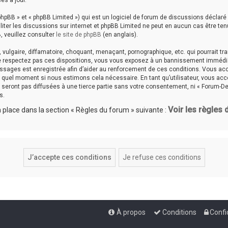
es à jour.
hpBB » et « phpBB Limited ») qui est un logiciel de forum de discussions déclaré
aciliter les discussions sur internet et phpBB Limited ne peut en aucun cas êtr
, veuillez consulter
le site de phpBB
(en anglais).
ulgaire, diffamatoire, choquant, menaçant, pornographique, etc. qui pourrait tran
ne respectez pas ces dispositions, vous vous exposez à un bannissement immédiat e
messages est enregistrée afin d’aider au renforcement de ces conditions. Vous accep
te quel moment si nous estimons cela nécessaire. En tant qu’utilisateur, vous a
seront pas diffusées à une tierce partie sans votre consentement, ni « Forum-De
s.
Voir les règles
place dans la section « Règles du forum » suivante :
À propos
Conditions
Confi