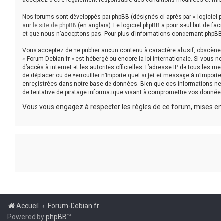
acceptez d’être légalement responsable des conditions modifiées et mis
Nos forums sont développés par phpBB (désignés ci-après par « logiciel p
sur
le site de phpBB
(en anglais). Le logiciel phpBB a pour seul but de f
et que nous n’acceptons pas. Pour plus d’informations concernant phpBB
Vous acceptez de ne publier aucun contenu à caractère abusif, obscène, v
« Forum-Debian.fr » est hébergé ou encore la loi internationale. Si vous 
d’accès à internet et les autorités officielles. L’adresse IP de tous les 
de déplacer ou de verrouiller n’importe quel sujet et message à n’impor
enregistrées dans notre base de données. Bien que ces informations ne 
de tentative de piratage informatique visant à compromettre vos donnée
Vous vous engagez à respecter les règles de ce forum, mises en 
Accueil
Forum-Debian.fr
Powered by
phpBB
™