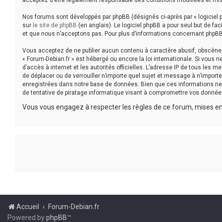
acceptez d’être légalement responsable des conditions modifiées et mis
Nos forums sont développés par phpBB (désignés ci-après par « logiciel p
sur
le site de phpBB
(en anglais). Le logiciel phpBB a pour seul but de f
et que nous n’acceptons pas. Pour plus d’informations concernant phpBB
Vous acceptez de ne publier aucun contenu à caractère abusif, obscène, v
« Forum-Debian.fr » est hébergé ou encore la loi internationale. Si vous 
d’accès à internet et les autorités officielles. L’adresse IP de tous les 
de déplacer ou de verrouiller n’importe quel sujet et message à n’impor
enregistrées dans notre base de données. Bien que ces informations ne 
de tentative de piratage informatique visant à compromettre vos donnée
Vous vous engagez à respecter les règles de ce forum, mises en 
Accueil
Forum-Debian.fr
Powered by
phpBB
™