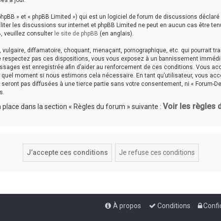
es à jour.
hpBB » et « phpBB Limited ») qui est un logiciel de forum de discussions déclaré
aciliter les discussions sur internet et phpBB Limited ne peut en aucun cas êtr
, veuillez consulter
le site de phpBB
(en anglais).
ulgaire, diffamatoire, choquant, menaçant, pornographique, etc. qui pourrait tran
ne respectez pas ces dispositions, vous vous exposez à un bannissement immédiat e
messages est enregistrée afin d’aider au renforcement de ces conditions. Vous accep
te quel moment si nous estimons cela nécessaire. En tant qu’utilisateur, vous a
seront pas diffusées à une tierce partie sans votre consentement, ni « Forum-De
s.
Voir les règles
place dans la section « Règles du forum » suivante :
À propos
Conditions
Confi