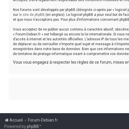
acceptez d’être légalement responsable des conditions modifiées et mis
Nos forums sont développés par phpBB (désignés ci-après par « logiciel p
sur
le site de phpBB
(en anglais). Le logiciel phpBB a pour seul but de f
et que nous n’acceptons pas. Pour plus d’informations concernant phpBB
Vous acceptez de ne publier aucun contenu à caractère abusif, obscène, v
« Forum-Debian.fr » est hébergé ou encore la loi internationale. Si vous 
d’accès à internet et les autorités officielles. L’adresse IP de tous les 
de déplacer ou de verrouiller n’importe quel sujet et message à n’impor
enregistrées dans notre base de données. Bien que ces informations ne 
de tentative de piratage informatique visant à compromettre vos donnée
Vous vous engagez à respecter les règles de ce forum, mises en 
Accueil
Forum-Debian.fr
Powered by
phpBB
™