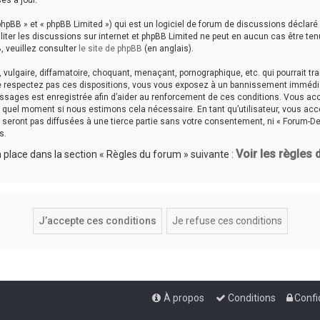
es à jour.
hpBB » et « phpBB Limited ») qui est un logiciel de forum de discussions déclaré
aciliter les discussions sur internet et phpBB Limited ne peut en aucun cas êtr
, veuillez consulter
le site de phpBB
(en anglais).
ulgaire, diffamatoire, choquant, menaçant, pornographique, etc. qui pourrait tran
ne respectez pas ces dispositions, vous vous exposez à un bannissement immédiat e
messages est enregistrée afin d’aider au renforcement de ces conditions. Vous accep
te quel moment si nous estimons cela nécessaire. En tant qu’utilisateur, vous a
seront pas diffusées à une tierce partie sans votre consentement, ni « Forum-De
s.
Voir les règles
place dans la section « Règles du forum » suivante :
À propos
Conditions
Confi