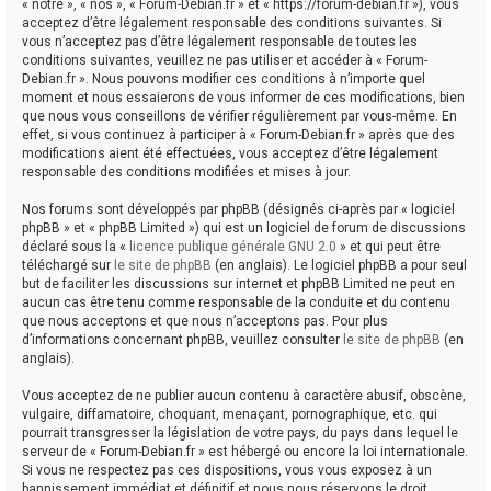
« notre », « nos », « Forum-Debian.fr » et « https://forum-debian.fr »), vous
acceptez d’être légalement responsable des conditions suivantes. Si
vous n’acceptez pas d’être légalement responsable de toutes les
conditions suivantes, veuillez ne pas utiliser et accéder à « Forum-
Debian.fr ». Nous pouvons modifier ces conditions à n’importe quel
moment et nous essaierons de vous informer de ces modifications, bien
que nous vous conseillons de vérifier régulièrement par vous-même. En
effet, si vous continuez à participer à « Forum-Debian.fr » après que des
modifications aient été effectuées, vous acceptez d’être légalement
responsable des conditions modifiées et mises à jour.
Nos forums sont développés par phpBB (désignés ci-après par « logiciel
phpBB » et « phpBB Limited ») qui est un logiciel de forum de discussions
déclaré sous la «
licence publique générale GNU 2.0
» et qui peut être
téléchargé sur
le site de phpBB
(en anglais). Le logiciel phpBB a pour seul
but de faciliter les discussions sur internet et phpBB Limited ne peut en
aucun cas être tenu comme responsable de la conduite et du contenu
que nous acceptons et que nous n’acceptons pas. Pour plus
d’informations concernant phpBB, veuillez consulter
le site de phpBB
(en
anglais).
Vous acceptez de ne publier aucun contenu à caractère abusif, obscène,
vulgaire, diffamatoire, choquant, menaçant, pornographique, etc. qui
pourrait transgresser la législation de votre pays, du pays dans lequel le
serveur de « Forum-Debian.fr » est hébergé ou encore la loi internationale.
Si vous ne respectez pas ces dispositions, vous vous exposez à un
bannissement immédiat et définitif et nous nous réservons le droit