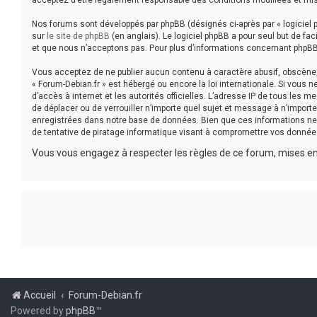
acceptez d’être légalement responsable des conditions modifiées et mis
Nos forums sont développés par phpBB (désignés ci-après par « logiciel p
sur
le site de phpBB
(en anglais). Le logiciel phpBB a pour seul but de f
et que nous n’acceptons pas. Pour plus d’informations concernant phpBB
Vous acceptez de ne publier aucun contenu à caractère abusif, obscène, v
« Forum-Debian.fr » est hébergé ou encore la loi internationale. Si vous 
d’accès à internet et les autorités officielles. L’adresse IP de tous les 
de déplacer ou de verrouiller n’importe quel sujet et message à n’impor
enregistrées dans notre base de données. Bien que ces informations ne 
de tentative de piratage informatique visant à compromettre vos donnée
Vous vous engagez à respecter les règles de ce forum, mises en 
Accueil
Forum-Debian.fr
Powered by
phpBB
™