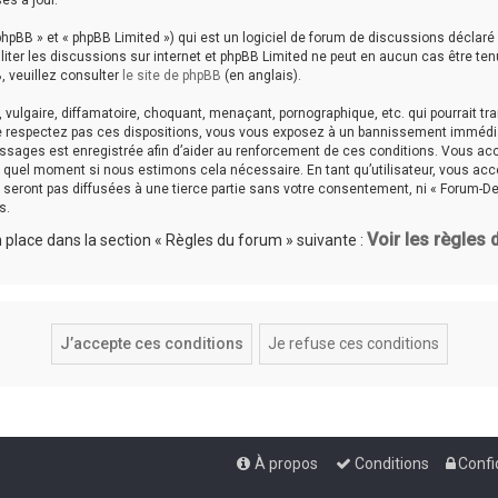
es à jour.
hpBB » et « phpBB Limited ») qui est un logiciel de forum de discussions déclaré
aciliter les discussions sur internet et phpBB Limited ne peut en aucun cas êtr
, veuillez consulter
le site de phpBB
(en anglais).
ulgaire, diffamatoire, choquant, menaçant, pornographique, etc. qui pourrait tran
ne respectez pas ces dispositions, vous vous exposez à un bannissement immédiat e
messages est enregistrée afin d’aider au renforcement de ces conditions. Vous accep
te quel moment si nous estimons cela nécessaire. En tant qu’utilisateur, vous a
seront pas diffusées à une tierce partie sans votre consentement, ni « Forum-De
s.
Voir les règles
place dans la section « Règles du forum » suivante :
À propos
Conditions
Confi